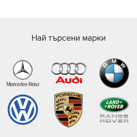
информация за въздушно окачване цена.
Най търсени марки