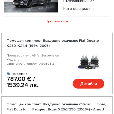
Възглавници Fiat
Като официален
дистрибутор на части за въздушно окачване, ние
Прочети още
предлагаме въздушни възглавници, компресор за
въздушни възглавници, амортисьори за Fiat на
конкуретни цени и възможност за експресна доставка.
Помощен комплект Въздушно окачване Fiat Ducato
X230, X244 (1994-2006)
Избирайки нас, Вие избирате качествени части за Вашия
Fiat от доверени немски и американски производители.
Производител : AS Air Suspension
Модел :
Насладете се на отлично съотношение цена-качество,
Original part number : AS050512
богат асортимент и разнообразие от над 200 продукта
По заявка
за Вашият автомобил.
787.00 € /
Детайли
1539.24 лв.
Помощен комплект Въздушно окачване Citroen Jumper,
Fiat Ducato III, Peugeot Boxer X250/290 (2006+) - Arnott