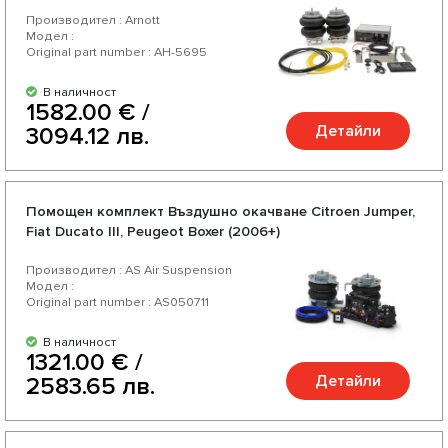
Производител : Arnott
Модел :
Original part number : AH-5695
В наличност
1582.00 € /
Детайли
3094.12 лв.
Помощен комплект Въздушно окачване Citroen Jumper,
Fiat Ducato III, Peugeot Boxer (2006+)
Производител : AS Air Suspension
Модел :
Original part number : AS050711
В наличност
1321.00 € /
Детайли
2583.65 лв.