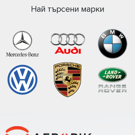
Най търсени марки