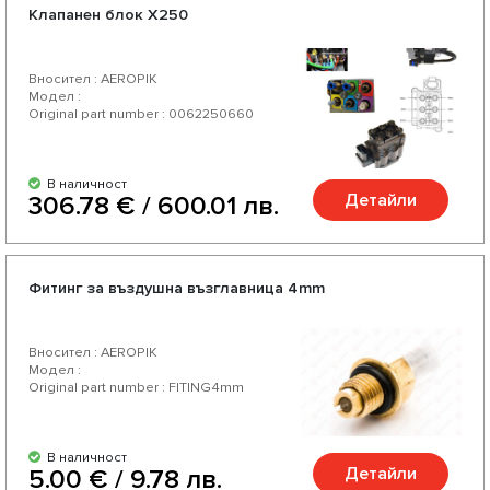
Клапанен блок X250
Вносител : AEROPIK
Модел :
Original part number : 0062250660
В наличност
Детайли
306.78 € / 600.01 лв.
Фитинг за въздушна възглавница 4mm
Вносител : AEROPIK
Модел :
Original part number : FITING4mm
В наличност
Детайли
5.00 € / 9.78 лв.