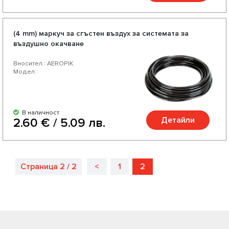
(4 mm) маркуч за сгъстен въздух за системата за
въздушно окачване
Вносител : AEROPIK
Модел :
В наличност
Детайли
2.60 € / 5.09 лв.
Страница 2 / 2
<
1
2