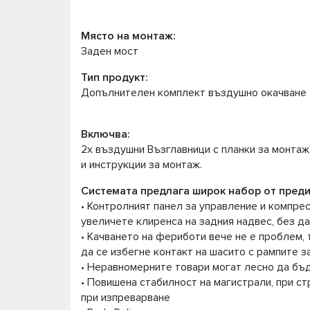
Място на монтаж:
Заден мост
Тип продукт:
Допълнителен комплект въздушно окачване
Включва:
2x въздушни Възглавници с планки за монтаж
и инструкции за монтаж.
Системата предлага широк набор от преди
• Контролният панел за управление и компре
увеличете клиренса на задния надвес, без д
• Качването на фериботи вече не е проблем, 
да се избегне контакт на шасито с рампите з
• Неравномерните товари могат лесно да бъд
• Повишена стабилност на магистрали, при ст
при изпреварване