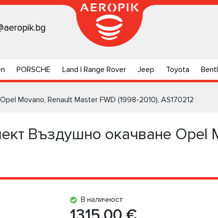
@aeropik.bg
en
PORSCHE
Land | Range Rover
Jeep
Toyota
Bent
el Movano, Renault Master FWD (1998-2010), AS170212
кт Въздушно окачване Opel Mo
В наличност
1315.00 €