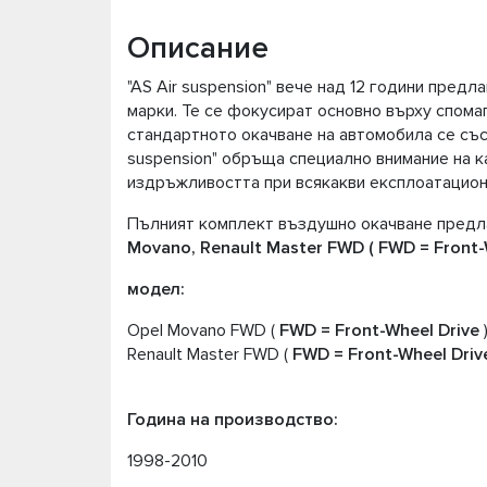
Описание
"AS Air suspension" вече над 12 години пред
марки. Те се фокусират основно върху спома
стандартното окачване на автомобила се със
suspension" обръща специално внимание на к
издръжливостта при всякакви експлоатацион
Пълният комплект въздушно окачване предлаг
Movano, Renault Master FWD ( FWD = Front-W
модел:
Opel Movano FWD (
FWD
= Front-Wheel Drive
Renault Master FWD (
FWD
= Front-Wheel Driv
Година на производство:
1998-2010