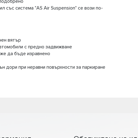
е подобрено
л със система "AS Air Suspension" се вози по-
чен вятър
втомобили с предно задвижване
оже да бъде изравнено
ън дори при неравни повърхности за паркиране