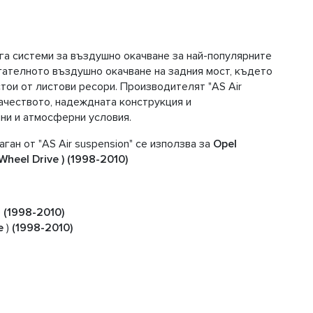
лага системи за въздушно окачване за най-популярните
гателното въздушно окачване на задния мост, където
тои от листови ресори. Производителят "AS Air
ачеството, надеждната конструкция и
ни и атмосферни условия.
ан от "AS Air suspension" се използва за
Opel
heel Drive ) (1998-2010)
)
(1998-2010)
e
)
(1998-2010)