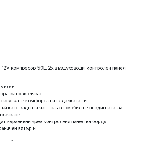
, 12V компресор 50L, 2x въздуховоди, контролен панел
мства:
сора ви позволяват
а напускате комфорта на седалката си
тъй като задната част на автомобила е повдигната, за
а качване
ат изравнени чрез контролния панел на борда
раничен вятър и