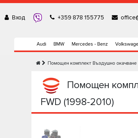
Вход
+359 878 155775
office
Audi
BMW
Mercedes - Benz
Volkswag
Помощен комплект Въздушно окачване Op
Помощен компле
FWD (1998-2010)