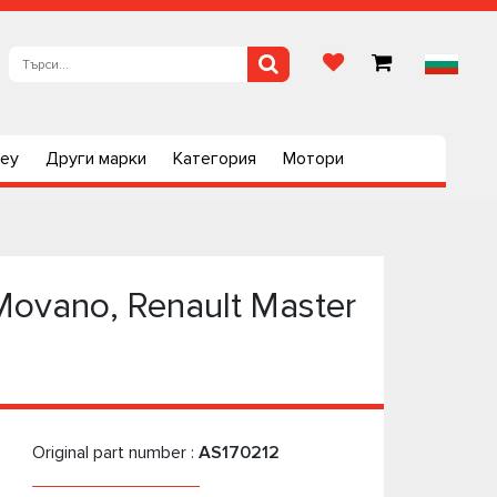
ley
Други марки
Категория
Мотори
vano, Renault Master
Original part number :
AS170212