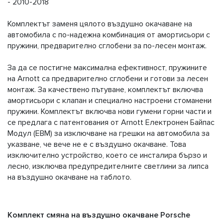
- 2010-2018
Комплектът заменя цялото въздушно окачаване на
автомобила с по-надежна комбинация от амортисьори с
пружини, предварително сглобени за по-лесен монтаж.
За да се постигне максимална ефективност, пружините
на Arnott са предварително сглобени и готови за лесен
монтаж. За качествено пътуване, комплектът включва
амортисьори с клапан и специално настроени стоманени
пружини. Комплектът включва нови гумени горни части и
се предлага с патентования от Arnott Електронен Байпас
Модул (EBM) за изключване на грешки на автомобила за
указване, че вече не е с въздушно окачване. Това
изключително устройство, което се инсталира бързо и
лесно, изключва предупредителните светлини за липса
на въздушно окачване на таблото.
Комплект смяна на въздушно окачване Porsche