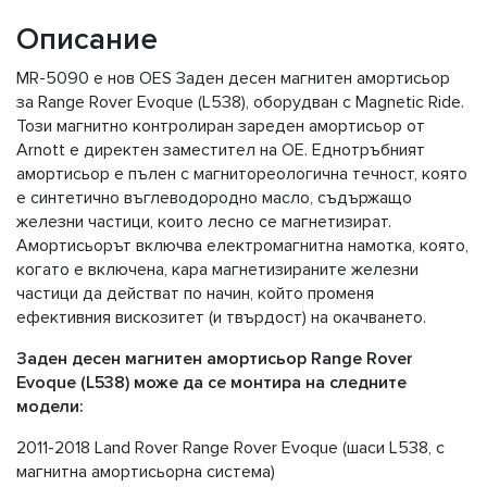
Описание
MR-5090 е нов OES Заден десен магнитен амортисьор
за Range Rover Evoque (L538), оборудван с Magnetic Ride.
Този магнитно контролиран зареден амортисьор от
Arnott е директен заместител на OE. Еднотръбният
амортисьор е пълен с магнитореологична течност, която
е синтетично въглеводородно масло, съдържащо
железни частици, които лесно се магнетизират.
Амортисьорът включва електромагнитна намотка, която,
когато е включена, кара магнетизираните железни
частици да действат по начин, който променя
ефективния вискозитет (и твърдост) на окачването.
Заден десен магнитен амортисьор Range Rover
Evoque (L538) може да се монтира на следните
модели:
2011-2018 Land Rover Range Rover Evoque (шаси L538, с
магнитна амортисьорна система)