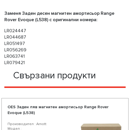
Заменя Заден десен магнитен амортисьор Range
Rover Evoque (L538) с оригинални номера:
LR024447
LR044687
LR051497
LR056269
LR063741
LR079421
Свързани продукти
OES Заден ляв магнитен амортисьор Range Rover
Evoque (L538)
Производител : Arnott
Модел :