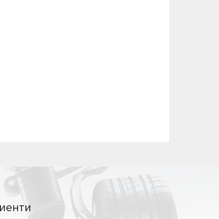
иенти