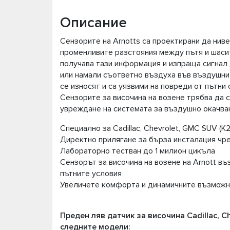
Описание
Сензорите на Arnotts са проектирани да нив
променливите разстояния между пътя и шаси
получава тази информация и изпраща сигнал 
или намали съответно въздуха във въздушнит
се износят и са уязвими на повреди от пътни 
Сензорите за височина на возене трябва да 
увреждане на системата за въздушно окачва
Специално за Cadillac, Chevrolet, GMC SUV (K
Директно прилягане за бърза инсталация чре
Лабораторно тестван до 1 милион цикъла
Сензорът за височина на возене на Arnott в
пътните условия
Увеличете комфорта и динамичните възможн
Преден ляв датчик за височина Cadillac, C
следните модели: