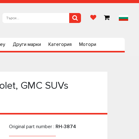
ley
Други марки
Категория
Мотори
rolet, GMC SUVs
Original part number :
RH-3874