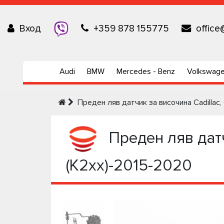
Вход
+359 878 155775
office
Audi
BMW
Mercedes - Benz
Volkswag
Преден ляв датчик за височина Cadillac
Преден ляв датч
(K2xx)-2015-2020