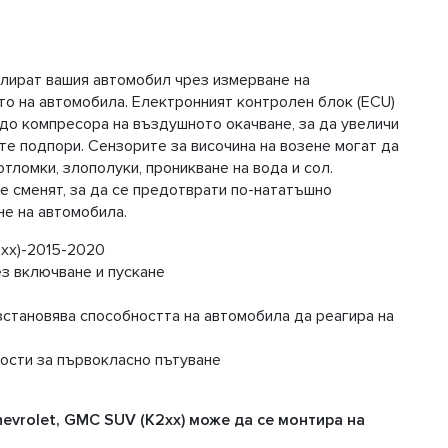
елират вашия автомобил чрез измерване на
то на автомобила. Електронният контролен блок (ECU)
до компресора на въздушното окачване, за да увеличи
е подпори. Сензорите за височина на возене могат да
отломки, злополуки, проникване на вода и сол.
се сменят, за да се предотврати по-нататъшно
не на автомобила.
2xx)-2015-2020
з включване и пускане
ъзстановява способността на автомобила да реагира на
ости за първокласно пътуване
hevrolet, GMC SUV (K2xx) може да се монтира на