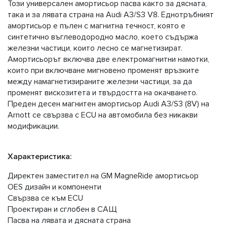
Този универсален амортисьор пасва както за дясната,
така и за лявата страна на Audi A3/S3 V8. Еднотръбният
амортисьор е пълен с магнитна течност, която е
синтетично въглеводородно масло, което съдържа
железни частици, които лесно се магнетизират.
Амортисьорът включва две електромагнитни намотки,
които при включване мигновено променят връзките
между намагнетизираните железни частици, за да
променят вискозитета и твърдостта на окачването.
Преден десен магнитен амортисьор Audi A3/S3 (8V) на
Arnott се свързва с ECU на автомобила без никакви
модификации.
Характеристика:
Директен заместител на GM MagneRide амортисьор
OES дизайн и компоненти
Свързва се към ECU
Проектиран и сглобен в САЩ
Пасва на лявата и дясната страна