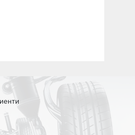
иенти