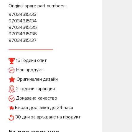
Original spare part numbers :
97034315133
97034315134
97034315135
97034315136
97034315137
15 Години опит
Нов продукт
Оригинален дизайн
2 години гаранция
Доказано качество
Бърза доставка до 24 часа
30 дни за връщане на продукт