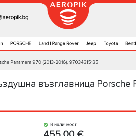
@aeropik.bg
en
PORSCHE
Land | Range Rover
Jeep
Toyota
Bent
che Panamera 970 (2013-2016), 97034315135
здушна възглавница Porsche P
В наличност
455.00 €