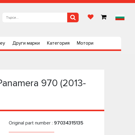
ley
Други марки
Категория
Мотори
anamera 970 (2013-
Original part number :
97034315135