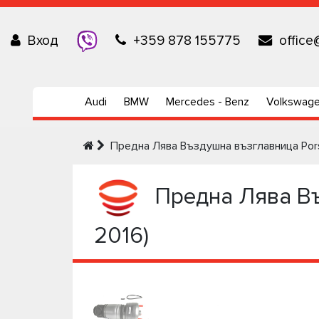
Вход
+359 878 155775
office
Audi
BMW
Mercedes - Benz
Volkswag
Предна Лява Въздушна възглавница Pors
Предна Лява Въ
2016)