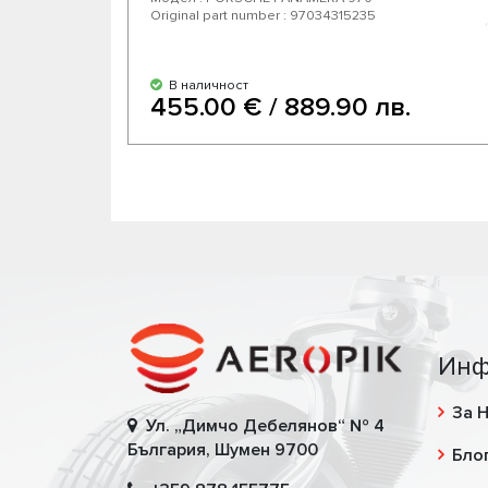
Original part number : 97034315235
В наличност
455.00 € / 889.90 лв.
Инф
За 
Ул. „Димчо Дебелянов“ № 4
България, Шумен 9700
Бло