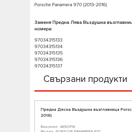
Porsche Panamera 970 (2013-2016)
Заменя Предна Лява Въздушна възглавниц
номера:
97034315133
97034315134
97034315135
97034315136
97034315137
Свързани продукти
Предна Дясна Въздушна възглавница Porsch
2016)
Вносител : AEROPIK
Модел : PORSCHE PANAMERA 970