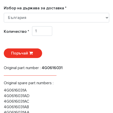
Избор на държава за доставка *
Количество *
Поръчай
Original part number :
4G0616031
Original spare part numbers :
4G0616031A
4G0616031AD
4G0616031AC
4G0616031AB
4G0616031AA