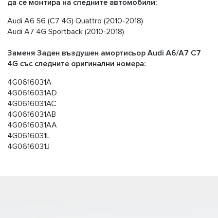
да се монтира на следните автомобили:
Audi A6 S6 (C7 4G) Quattro (2010-2018)
Audi A7 4G Sportback (2010-2018)
Заменя Заден въздушен амортисьор Audi A6/A7 C7
4G със следните оригинални номера:
4G0616031A
4G0616031AD
4G0616031AC
4G0616031AB
4G0616031AA
4G0616031L
4G0616031J