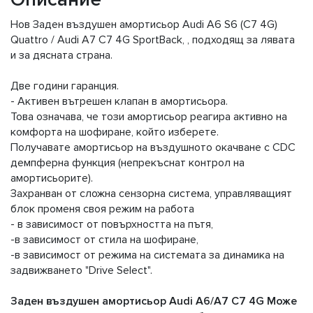
Нов Заден въздушен амортисьор Audi A6 S6 (C7 4G)
Quattro / Audi A7 C7 4G SportBack, , подходящ за лявата
и за дясната страна.
Две години гаранция.
- Активен вътрешен клапан в амортисьора.
Това означава, че този амортисьор реагира активно на
комфорта на шофиране, който изберете.
Получавате амортисьор на въздушното окачване с CDC
демпферна функция (непрекъснат контрол на
амортисьорите).
Захранван от сложна сензорна система, управляващият
блок променя своя режим на работа
- в зависимост от повърхността на пътя,
-в зависимост от стила на шофиране,
-в зависимост от режима на системата за динамика на
задвижването "Drive Select".
Заден въздушен амортисьор Audi A6/A7 C7 4G Може