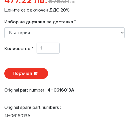
477.22 лв.
575.01
лв.
Цените са с включен ДДС 20%
Избор на държава за доставка *
Количество *
Поръчай
Original part number :
4H0616013A
Original spare part numbers :
4H0616013A