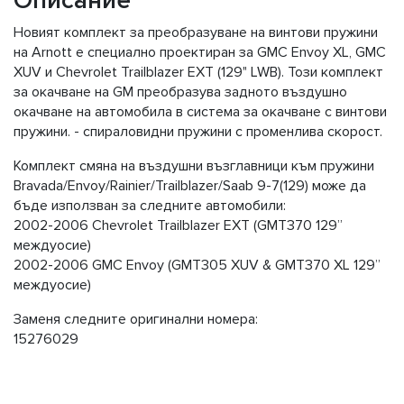
Описание
Новият комплект за преобразуване на винтови пружини
на Arnott е специално проектиран за GMC Envoy XL, GMC
XUV и Chevrolet Trailblazer EXT (129" LWB). Този комплект
за окачване на GM преобразува задното въздушно
окачване на автомобила в система за окачване с винтови
пружини. - спираловидни пружини с променлива скорост.
Комплект смяна на въздушни възглавници към пружини
Bravada/Envoy/Rainier/Trailblazer/Saab 9-7(129) може да
бъде използван за следните автомобили:
2002-2006 Chevrolet Trailblazer EXT (GMT370 129”
междуосие)
2002-2006 GMC Envoy (GMT305 XUV & GMT370 XL 129”
междуосие)
Заменя следните оригинални номера:
15276029