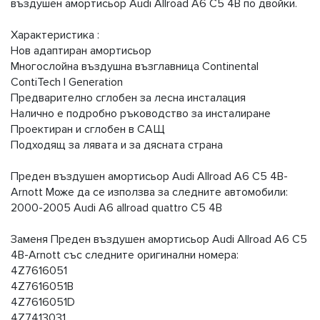
въздушен амортисьор Audi Allroad A6 C5 4B по двойки.
Характеристика :
Нов адаптиран амортисьор
Многослойна въздушна възглавница Continental
ContiTech I Generation
Предварително сглобен за лесна инсталация
Налично е подробно ръководство за инсталиране
Проектиран и сглобен в САЩ
Подходящ за лявата и за дясната страна
Преден въздушен амортисьор Audi Allroad A6 C5 4B-
Arnott Може да се използва за следните автомобили:
2000-2005 Audi A6 allroad quattro C5 4B
Заменя Преден въздушен амортисьор Audi Allroad A6 C5
4B-Arnott със следните оригинални номера:
4Z7616051
4Z7616051B
4Z7616051D
4Z7413031