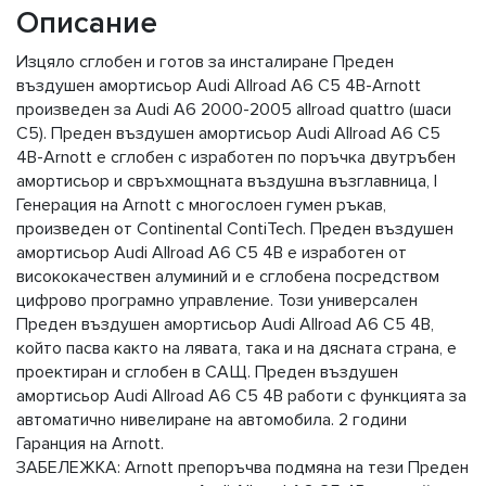
Описание
Изцяло сглобен и готов за инсталиране Преден
въздушен амортисьор Audi Allroad A6 C5 4B-Arnott
произведен за Audi A6 2000-2005 allroad quattro (шаси
C5). Преден въздушен амортисьор Audi Allroad A6 C5
4B-Arnott е сглобен с изработен по поръчка двутръбен
амортисьор и свръхмощната въздушна възглавница, I
Генерация на Arnott с многослоен гумен ръкав,
произведен от Continental ContiTech. Преден въздушен
амортисьор Audi Allroad A6 C5 4B e изработен от
висококачествен алуминий и е сглобена посредством
цифрово програмно управление. Този универсален
Преден въздушен амортисьор Audi Allroad A6 C5 4B,
който пасва както на лявата, така и на дясната страна, е
проектиран и сглобен в САЩ. Преден въздушен
амортисьор Audi Allroad A6 C5 4B работи с функцията за
автоматично нивелиране на автомобила. 2 години
Гаранция на Arnott.
ЗАБЕЛЕЖКА: Arnott препоръчва подмяна на тези Преден