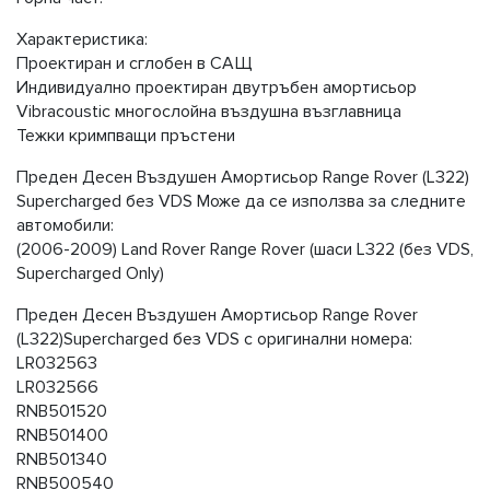
Характеристика:
Проектиран и сглобен в САЩ
Индивидуално проектиран двутръбен амортисьор
Vibracoustic многослойна въздушна възглавница
Тежки кримпващи пръстени
Предeн Десен Въздушен Амортисьор Range Rover (L322)
Supercharged без VDS Може да се използва за следните
автомобили:
(2006-2009) Land Rover Range Rover (шаси L322 (без VDS,
Supercharged Only)
Предeн Десен Въздушен Амортисьор Range Rover
(L322)Supercharged без VDS с оригинални номера:
LR032563
LR032566
RNB501520
RNB501400
RNB501340
RNB500540