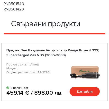
RNB501540
RNB501420
Свързани продукти
Предeн Ляв Въздушен Амортисьор Range Rover (L322)
Supercharged без VDS (2006-2009)
Производител : Arnott
Модел :
Original part number : AS-2796
В наличност
Детайли
459.14 € / 898.00 лв.