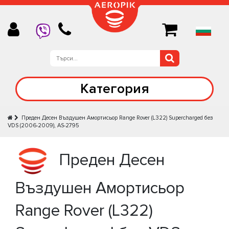
Категория
Предeн Десен Въздушен Амортисьор Range Rover (L322) Supercharged без
VDS (2006-2009), AS-2795
Предeн Десен
Въздушен Амортисьор
Range Rover (L322)