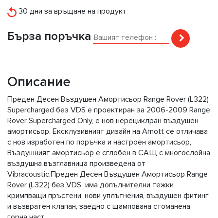
30 дни за връщане на продукт
Бърза поръчка
Описание
Предeн Десен Въздушен Амортисьор Range Rover (L322)
Supercharged без VDS е проектиран за 2006-2009 Range
Rover Supercharged Only, е нов нерециклран въздушен
амортисьор. Ексклузивният дизайн на Arnott се отличава
с нов изработен по поръчка и настроен амортисьор,
Въздушният амортисьор е сглобен в САЩ с многослойна
въздушна възглавница произведена от
Vibracoustic.Предeн Десен Въздушен Амортисьор Range
Rover (L322) без VDS има допълнителни тежки
кримпващи пръстени, нови уплътнения, въздушен фитинг
и възвратен клапан, заедно с щампована стоманена
горна част.