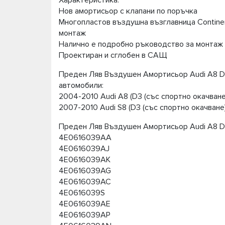
Характеристика:
Нов амортисьор с клапани по поръчка
Многопластов въздушна възглавница Continen
монтаж
Налично е подробно ръководство за монтаж
Проектиран и сглобен в САЩ
Преден Ляв Въздушен Амортисьор Audi А8 D3
автомобили:
2004-2010 Audi A8 (D3 (със спортно окачване
2007-2010 Audi S8 (D3 (със спортно окачване
Преден Ляв Въздушен Амортисьор Audi А8 D3
4E0616039AA
4E0616039AJ
4E0616039AK
4E0616039AG
4E0616039AC
4E0616039S
4E0616039AE
4E0616039AP