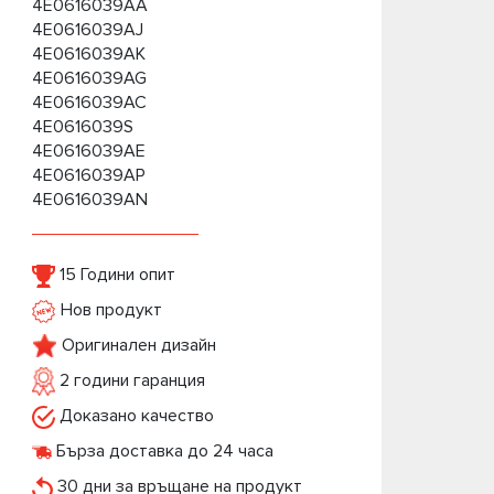
4E0616039AA
4E0616039AJ
4E0616039AK
4E0616039AG
4E0616039AC
4E0616039S
4E0616039AE
4E0616039AP
4E0616039AN
15 Години опит
Нов продукт
Оригинален дизайн
2 години гаранция
Доказано качество
Бърза доставка до 24 часа
30 дни за връщане на продукт