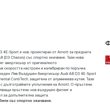
Ф
4E-Sport е нов, проектиран от Arnott за предната
8 (D3 Chassis) със спортно окачване. Тази нова
ят амортисьор от оригиналното
ъм скоростта настроен и калибриран по поръчка
Преден Ляв Въздушен Амортисьор Audi А8 D3 4E-Sport
ental ContiTech, защитена от алуминиева кутия. Тази
 дълготрайните уплътнения на Arnott, О-пръстени,
пващи пръстени, нов въздушен фитинг и
ел за допълнителна защита.
или със спортно окачване.