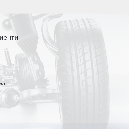
иенти
ост