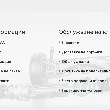
ормация
Обслужване на кл
НАС
Плащане
г
Доставка на поръчки
моции
Общи условия
а на сайта
Политика на поверителн
такти
Често задавани въпроси
Гаранционни условия