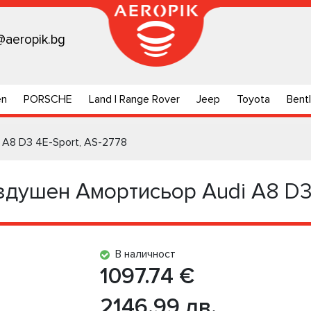
@aeropik.bg
en
PORSCHE
Land | Range Rover
Jeep
Toyota
Bent
А8 D3 4E-Sport, AS-2778
душен Амортисьор Audi А8 D3
В наличност
1097.74 €
2146.99 лв.