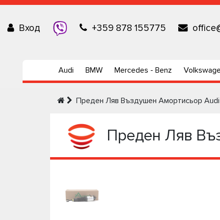
Вход
+359 878 155775
office
Audi
BMW
Mercedes - Benz
Volkswag
Преден Ляв Въздушен Амортисьор Audi 
Преден Ляв Въз