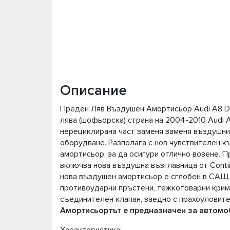
Описание
Преден Ляв Въздушен Амортисьор Audi А8 D3 
лява (шофьорска) страна на 2004-2010 Audi A
нерециклирана част заменя заменя въздушни
оборудване. Разполага с нов чувствителен к
амортисьор, за да осигури отлично возене. 
включва нова въздушна възглавница от Contin
нова въздушен амортисьор е сглобен в САЩ с
противоударни пръстени, тежкотоварни крим
съединителен клапан, заедно с прахоуловит
Амортисьортът е предназначен за автомоб