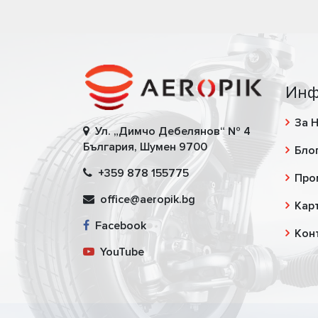
Инф
За 
Ул. „Димчо Дебелянов“ № 4
България, Шумен 9700
Бло
+359 878 155775
Про
office@aeropik.bg
Карт
Facebook
Кон
YouTube