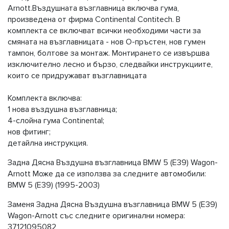
Arnott.Въздушната възглавница включва гума,
произведена от фирма Continental Contitech. В
комплекта се включват всички необходими части за
смяната на възглавницата - нов О-пръстен, нов гумен
тампон, болтове за монтаж. Монтирането се извършва
изключително лесно и бързо, следвайки инструкциите,
които се придружават възглавницата
Комплекта включва:
1 нова въздушна възглавница;
4-слойна гума Continental;
нов фитинг;
детайлна инструкция.
Задна Дясна Въздушна възглавница BMW 5 (E39) Wagon-
Arnott Може да се използва за следните автомобили:
BMW 5 (E39) (1995-2003)
Заменя Задна Дясна Въздушна възглавница BMW 5 (E39)
Wagon-Arnott със следните оригинални номера:
37121095082