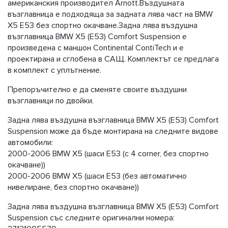
американския производител Arnott.Въздушната
възглавница е подходяща за задната лява част на BMW
X5 Е53 без спортно окачване.Задна лява въздушна
възглавница BMW X5 (E53) Comfort Suspension е
произведена с маншон Continental ContiTech и е
проектирана и сглобена в САЩ. Комплектът се предлага
в комплект с уплътнение.
Препоръчително е да сменяте своите въздушни
възглавници по двойки.
Задна лява въздушна възглавница BMW X5 (E53) Comfort
Suspension може да бъде монтирана на следните видове
автомобили:
2000-2006 BMW X5 (шаси E53 (с 4 corner, без спортно
окачване))
2000-2006 BMW X5 (шаси E53 (без автоматично
нивелиране, без спортно окачване))
Задна лява въздушна възглавница BMW X5 (E53) Comfort
Suspension със следните оригинални номера: