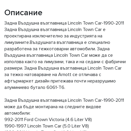
Описание
Задна Въздушна възглавница Lincoln Town Car-1990-2011
Задна Въздушна възглавница Lincoln Town Car е
проектирана изключително за индустрията на
лимузините.Въздушната възглавница е специално
разработена за тежкотоварни автомобили. Задна
Въздушна възглавница Lincoln Town Car може да се
използва както на лимузини, така и на седани с фабрични
размери. Задна Въздушна възглавница Lincoln Town Car
за тежко натоварване на Arnott се отличава с
афтърмаркет дизайн притежава почти неразрушимо
алуминиево бутало 6061-T6.
Задна Въздушна възглавница Lincoln Town Car-1990-2011
може да бъде монтирана на следните видове
автомобили:
992-2011 Ford Crown Victoria (4.6 Liter V8)
1990-1997 Lincoln Town Car (5.0 Liter V8)