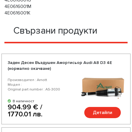
4E0616001G
4E0616001M
4E0616001K
Свързани продукти
Заден Десен Въздушен Амортисьор Audi A8 D3 4E
(нормално окачване)
Производител : Arnott
Модел :
Original part number : AS-3030
В наличност
904.99 € /
Детайли
1770.01 лв.