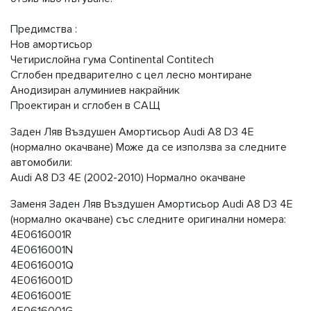
Предимства :
Нов амортисьор
Четирислойна гума Continental Contitech
Сглобен предварително с цел лесно монтиране
Анодизиран алуминиев накрайник
Проектиран и сглобен в САЩ
Заден Ляв Въздушен Амортисьор Audi A8 D3 4E
(нормално окачване) Може да се използва за следните
автомобили:
Audi A8 D3 4E (2002-2010) Нормално окачване
Заменя Заден Ляв Въздушен Амортисьор Audi A8 D3 4E
(нормално окачване) със следните оригинални номера:
4E0616001R
4E0616001N
4E0616001Q
4E0616001D
4E0616001E