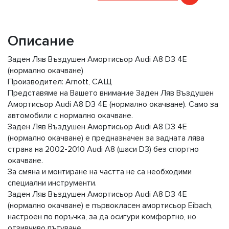
Описание
Заден Ляв Въздушен Амортисьор Audi A8 D3 4E
(нормално окачване)
Производител: Arnott, САЩ
Представяме на Вашето внимание Заден Ляв Въздушен
Амортисьор Audi A8 D3 4E (нормално окачване). Само за
автомобили с нормално окачване.
Заден Ляв Въздушен Амортисьор Audi A8 D3 4E
(нормално окачване) е предназначен за задната лява
страна на 2002-2010 Audi A8 (шаси D3) без спортно
окачване.
За смяна и монтиране на частта не са необходими
специални инструменти.
Заден Ляв Въздушен Амортисьор Audi A8 D3 4E
(нормално окачване) е първокласен амортисьор Eibach,
настроен по поръчка, за да осигури комфортно, но
отзивчиво пътуване.