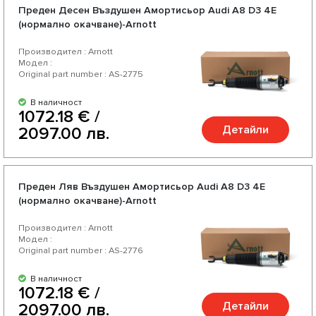
Преден Десен Въздушен Амортисьор Audi A8 D3 4E
(нормално окачване)-Arnott
Производител : Arnott
Модел :
Original part number : AS-2775
В наличност
1072.18 € /
Детайли
2097.00 лв.
Преден Ляв Въздушен Амортисьор Audi A8 D3 4E
(нормално окачване)-Arnott
Производител : Arnott
Модел :
Original part number : AS-2776
В наличност
1072.18 € /
Детайли
2097.00 лв.