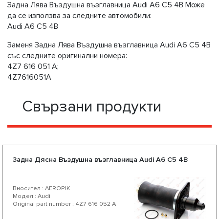
Задна Лява Въздушна възглавница Audi A6 C5 4B Може
да се използва за следните автомобили:
Audi A6 C5 4B
Заменя Задна Лява Въздушна възглавница Audi A6 C5 4B
със следните оригинални номера:
4Z7 616 051 A;
4Z7616051A
Свързани продукти
Задна Дясна Въздушна възглавница Audi A6 C5 4B
Вносител : AEROPIK
Модел : Audi
Original part number : 4Z7 616 052 A