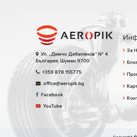
Инф
За 
Ул. „Димчо Дебелянов“ № 4
България, Шумен 9700
Бло
+359 878 155775
Про
office@aeropik.bg
Карт
Facebook
Кон
YouTube