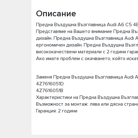
Описание
Предна Въздушна Възглавница Audi A6 C5 4B 
Представяме на Вашето внимание Предна Въз
дизайн. Предна Въздушна Възглавница Audi A
ергономичен дизайн. Предна Въздушна Възгла
висококачествени материали с 2 години гара
Ако имате проблем с окачването, който иска
Заменя Предна Въздушна Възглавница Audi A6
4Z7616051D
4Z7616051B
Характеристики на Предна Въздушна Възглавн
Възможност за монтаж: лява или дясна стран
Гаранция: 2 години