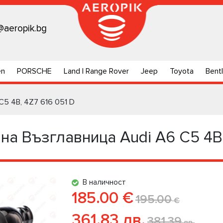
@aeropik.bg
en
PORSCHE
Land | Range Rover
Jeep
Toyota
Bent
5 4B, 4Z7 616 051 D
а Възглавница Audi A6 C5 4B
В наличност
185.00 €
195.00
€
361.83 лв.
381.39
лв.