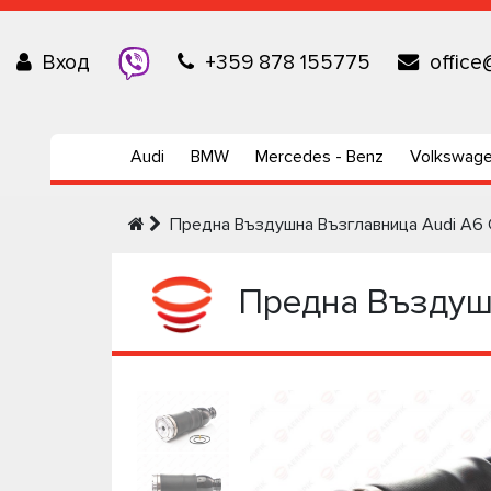
Вход
+359 878 155775
office
Audi
BMW
Mercedes - Benz
Volkswag
Предна Въздушна Възглавница Audi A6 C
Предна Въздушн