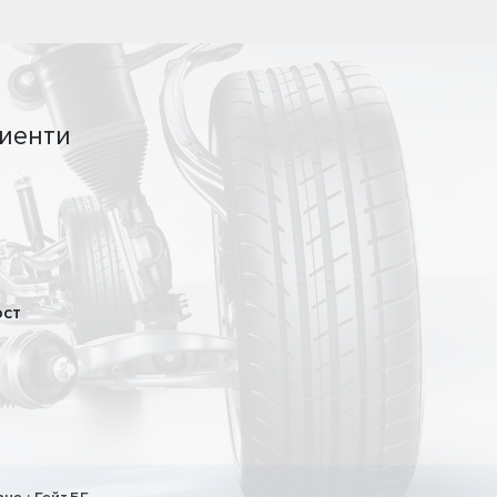
иенти
ост