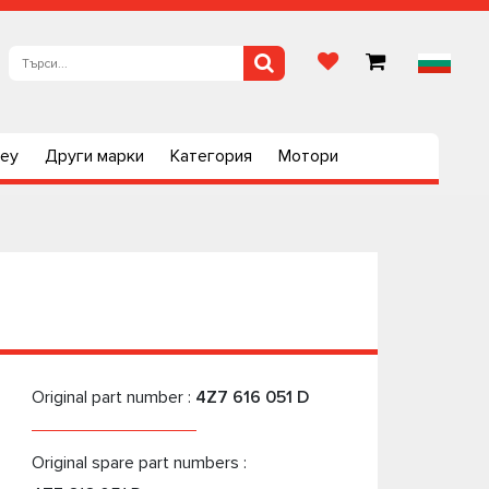
ley
Други марки
Категория
Мотори
Original part number :
4Z7 616 051 D
Original spare part numbers :