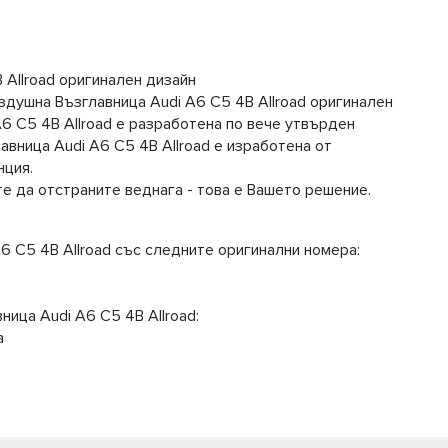
Allroad оригинален дизайн
душна Възглавница Audi A6 C5 4B Allroad оригинален
6 C5 4B Allroad е разработена по вече утвърден
вница Audi A6 C5 4B Allroad е изработена от
нция.
те да отстраните веднага - това е Вашето решение.
 C5 4B Allroad със следните оригинални номера:
ица Audi A6 C5 4B Allroad:
а