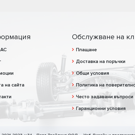
ормация
Обслужване на кл
НАС
Плащане
г
Доставка на поръчки
моции
Общи условия
а на сайта
Политика на поверителн
такти
Често задавани въпроси
Гаранционни условия