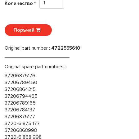
Количество *
Поръчай
Original part number :
4722555610
Original spare part numbers :
37206875176
37206789450
37206864215
37206794465
37206789165
37206784137
37206875177
37.20-6 875 177
37206868998
37.20-6 868 998