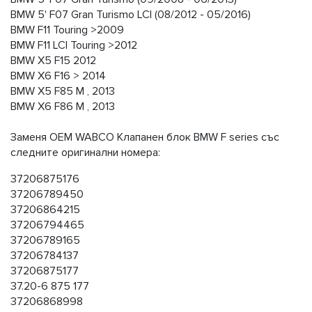
BMW 5' F07 Gran Turismo LCI (08/2012 - 05/2016)
BMW F11 Touring >2009
BMW F11 LCI Touring >2012
BMW X5 F15 2012
BMW X6 F16 > 2014
BMW X5 F85 M , 2013
BMW X6 F86 M , 2013
Заменя OEM WABCO Клапанен блок BMW F series със
следните оригинални номера:
37206875176
37206789450
37206864215
37206794465
37206789165
37206784137
37206875177
37.20-6 875 177
37206868998