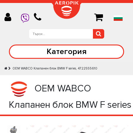
Категория
OEM WABCO Клапанен блок BMW F series, 4722555610
OEM WABCO
Клапанен блок BMW F series