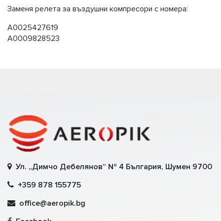
Заменя релета за въздушни компресори с номера:
A0025427619
A0009828523
Ул. „Димчо Дебелянов“ № 4 България, Шумен 9700
+359 878 155775
office@aeropik.bg