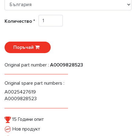
Количество *
Поръчай
Original part number :
A0009828523
Original spare part numbers :
A0025427619
A0009828523
15 Години опит
Нов продукт