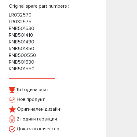
Original spare part numbers :
LR032570
LR032575
RNB501530
RNB501410
RNB501430
RNB501350
RNB500550
RNB501530
RNB501550
15 Години опит
Нов продукт
Оригинален дизайн
2 години гаранция
Доказано качество