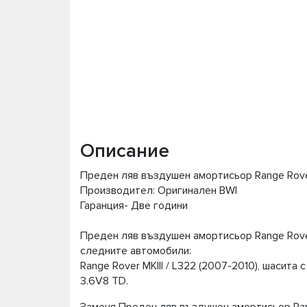
Описание
Преден ляв въздушен амортисьор Range Rover
Производител: Оригинален BWI
Гаранция- Две години
Преден ляв въздушен амортисьор Range Rover
следните автомобили:
Range Rover MKIII / L322 (2007-2010), шасита
3.6V8 TD.