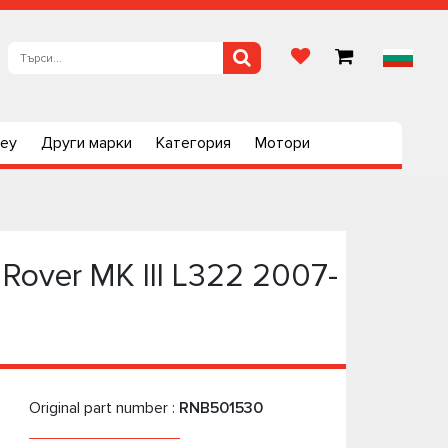
ley
Други марки
Категория
Мотори
over МК III L322 2007-
Original part number :
RNB501530