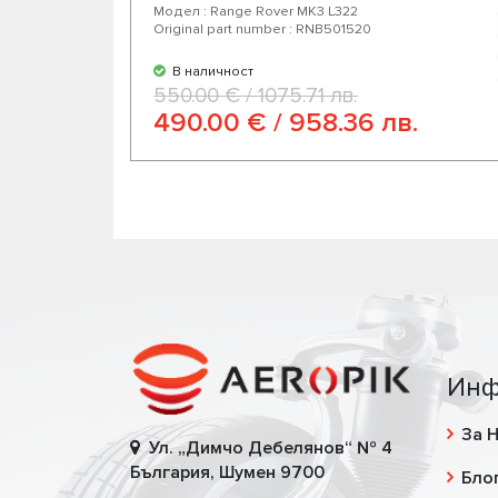
Модел : Range Rover MK3 L322
Original part number : RNB501520
В наличност
550.00 € / 1075.71 лв.
490.00 € / 958.36 лв.
Инф
За 
Ул. „Димчо Дебелянов“ № 4
България, Шумен 9700
Бло