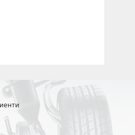
иенти