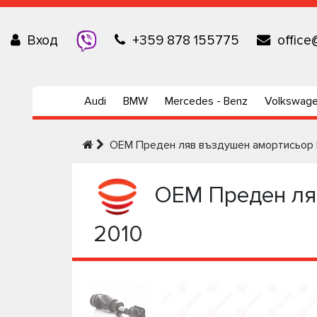
Вход
+359 878 155775
office
Audi
BMW
Mercedes - Benz
Volkswag
OEM Преден ляв въздушен амортисьор Ra
OEM Преден ляв
2010