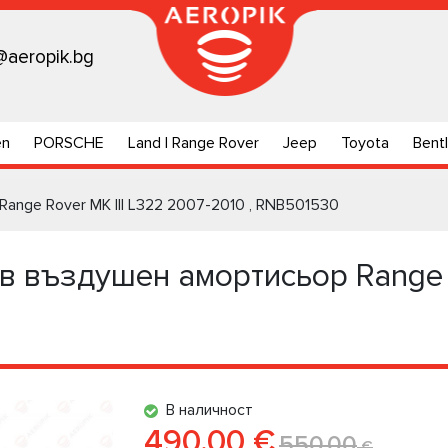
@aeropik.bg
en
PORSCHE
Land | Range Rover
Jeep
Toyota
Bent
nge Rover МК III L322 2007-2010 , RNB501530
 въздушен амортисьор Range R
В наличност
490.00 €
550.00
€