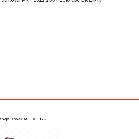
e Rover МК III L322 2007-2010 със следните
ge Rover МК III L322