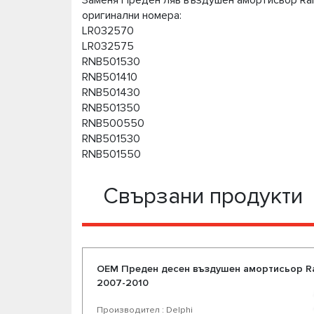
Заменя Преден ляв въздушен амортисьор Rang
оригинални номера:
LR032570
LR032575
RNB501530
RNB501410
RNB501430
RNB501350
RNB500550
RNB501530
RNB501550
Свързани продукти
OEM Преден десен въздушен амортисьор Ran
2007-2010
Производител : Delphi