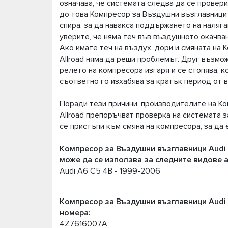
означава, че системата следва да се провери
до това Компресор за Въздушни възглавници 
спира, за да навакса поддържането на наляга
уверите, че няма теч във въздушното окачван
Ако имате теч на въздух, дори и смяната на
Allroad няма да реши проблемът. Друг възмож
релето на компресора изгаря и се стопява, 
съответно го изхабява за кратък период от 
Поради тези причини, производителите на К
Allroad препоръчват проверка на системата з
се пристъпи към смяна на компресора, за да 
Компресор за Въздушни възглавници Audi A
може да се използва за следните видове 
Audi A6 C5 4B - 1999-2006
Компресор за Въздушни възглавници Audi 
номера:
4Z7616007A