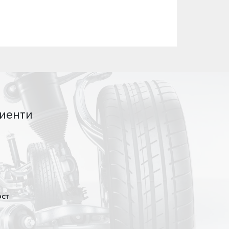
иенти
ост