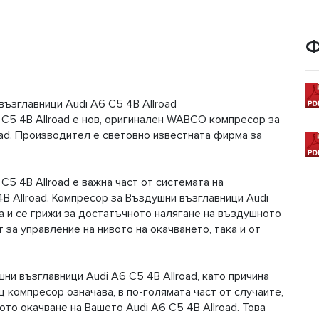
Ф
зглавници Audi A6 C5 4B Allroad
C5 4B Allroad е нов, оригинален WABCO компресор за
oad. Производител е световно известната фирма за
5 4B Allroad е важна част от системата на
B Allroad. Компресор за Въздушни възглавници Audi
та и се грижи за достатъчното налягане на въздушното
 за управление на нивото на окачването, така и от
ни възглавници Audi A6 C5 4B Allroad, като причина
 компресор означава, в по-голямата част от случаите,
ото окачване на Вашето Audi A6 C5 4B Allroad. Това