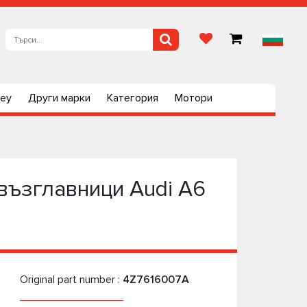
ley
Други марки
Категория
Мотори
ъзглавници Audi A6
Original part number :
4Z7616007A