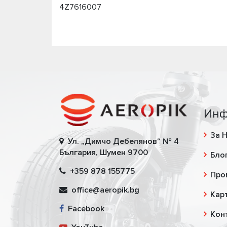
4Z7616007
Инф
За 
Ул. „Димчо Дебелянов“ № 4
България, Шумен 9700
Бло
+359 878 155775
Про
office@aeropik.bg
Карт
Facebook
Кон