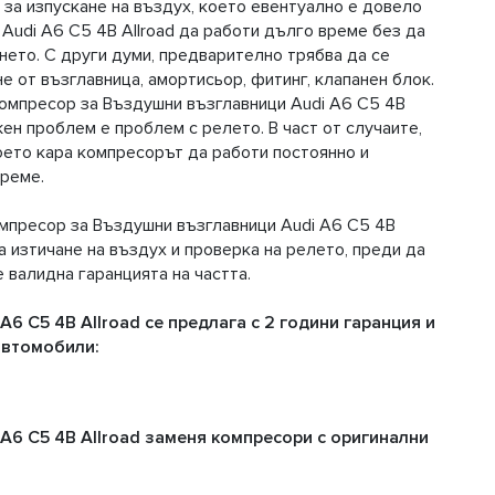
 за изпускане на въздух, което евентуално е довело
Audi A6 C5 4B Allroad да работи дълго време без да
нето. С други думи, предварително трябва да се
е от възглавница, амортисьор, фитинг, клапанен блок.
 Компресор за Въздушни възглавници Audi A6 C5 4B
ен проблем е проблем с релето. В част от случаите,
което кара компресорът да работи постоянно и
време.
омпресор за Въздушни възглавници Audi A6 C5 4B
а изтичане на въздух и проверка на релето, преди да
е валидна гаранцията на частта.
6 C5 4B Allroad се предлага с 2 години гаранция и
автомобили:
A6 C5 4B Allroad заменя компресори с оригинални