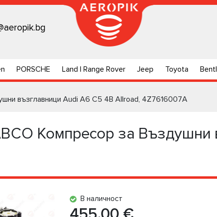
@aeropik.bg
en
PORSCHE
Land | Range Rover
Jeep
Toyota
Bent
ни възглавници Audi A6 C5 4B Allroad, 4Z7616007A
CO Компресор за Въздушни в
В наличност
455.00 €