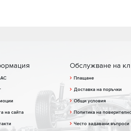
ормация
Обслужване на кл
НАС
Плащане
г
Доставка на поръчки
моции
Общи условия
а на сайта
Политика на поверителн
такти
Често задавани въпроси