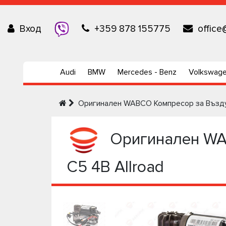
Вход
+359 878 155775
office
Audi
BMW
Mercedes - Benz
Volkswag
Оригинален WABCO Компресор за Въздуш
Оригинален WAB
C5 4B Allroad