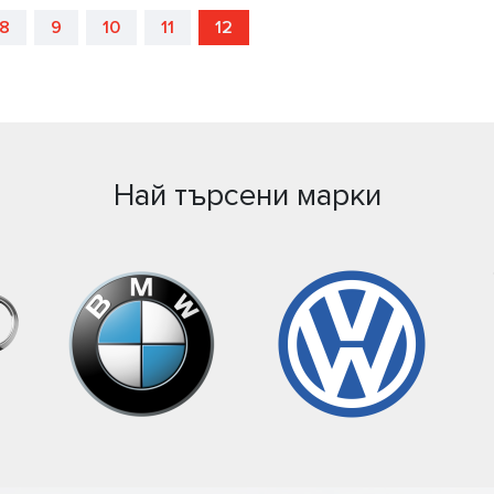
8
9
10
11
12
Най търсени марки