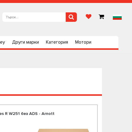
ley
Други марки
Категория
Мотори
s R W251 без ADS - Arnott