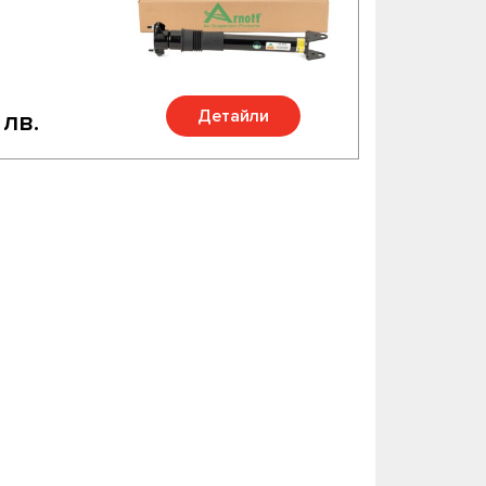
Детайли
 лв.