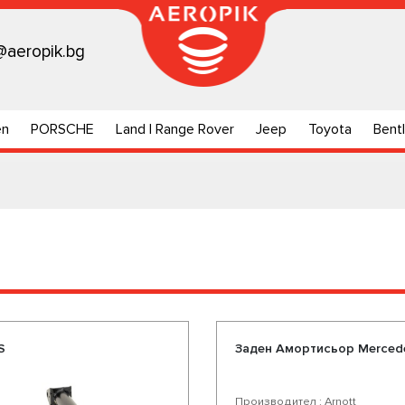
@aeropik.bg
en
PORSCHE
Land | Range Rover
Jeep
Toyota
Bent
S
Заден Амортисьор Mercede
Производител : Arnott