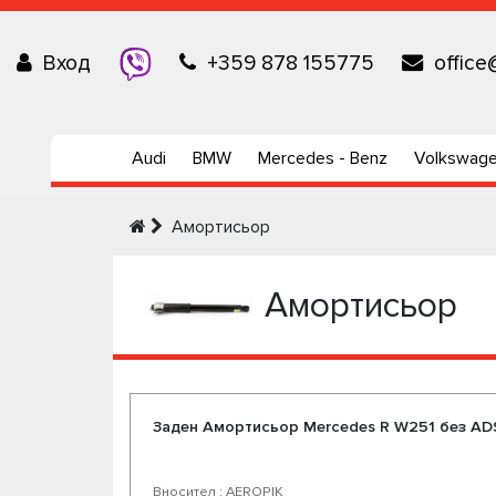
Вход
+359 878 155775
office
Audi
BMW
Mercedes - Benz
Volkswag
Амортисьор
Амортисьор
Заден Амортисьор Mercedes R W251 без AD
Вносител : AEROPIK