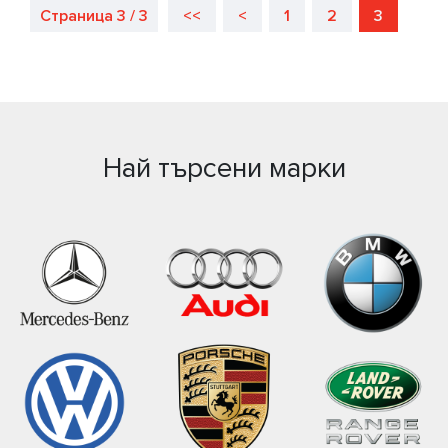
Страница 3 / 3
<<
<
1
2
3
за Вашият автомобил.
Най търсени марки