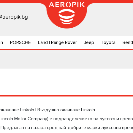
@aeropik.bg
en
PORSCHE
Land | Range Rover
Jeep
Toyota
Bent
качване Linkoln | Въздушно окачване Linkoln
 Lincoln Motor Company) е подразделението за луксозни пре
 Предлаган на пазара сред най-добрите марки луксозни прев