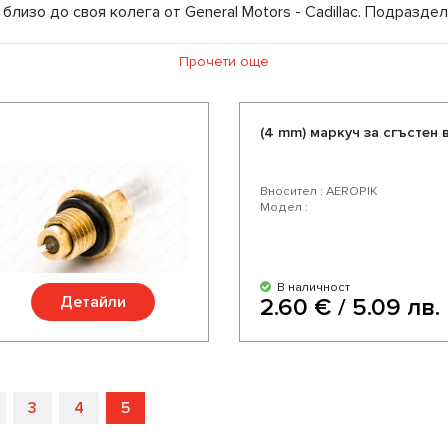
близо до своя колега от General Motors - Cadillac. Подразд
inental от 1940 г.
Прочети още
душно окачване, ние предлагаме въздушни възглавници, компр
оставка. Избирайки нас Вие избирате качествени части за Ва
 отлично съотношение цена-качество, богат асортимент и р
(4 mm) маркуч за сгъстен 
Вносител : AEROPIK
Модел :
В наличност
Детайли
2.60 € / 5.09 лв.
3
4
5