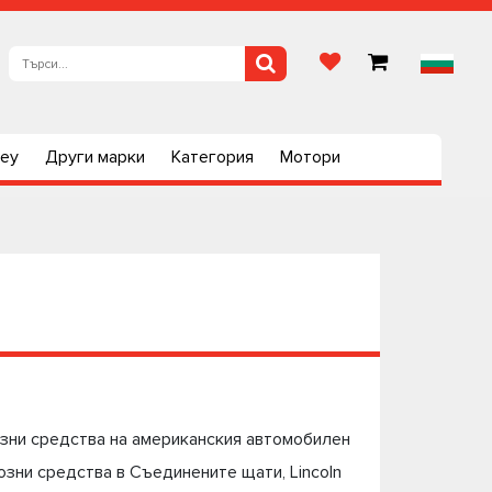
ley
Други марки
Категория
Мотори
возни средства на американския автомобилен
озни средства в Съединените щати, Lincoln