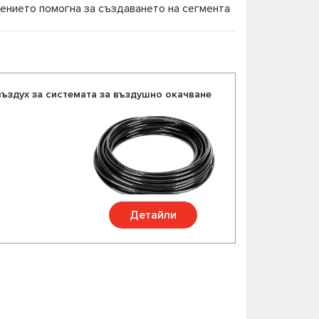
елението помогна за създаването на сегмента
есори, амортисьори за Linkoln на
шият Linkoln от доверени немски и
азнообразие от над 200 продукта за Вашият
въздух за системата за въздушно окачване
Детайли