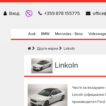
Вход
+359 878 155775
office
Audi
BMW
Mercedes - Benz
Volkswag
Други марки
Linkoln
Linkoln
Части за въздушно о
Lincoln (официално
производител Ford.