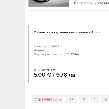
беше позициониран 
на личните луксозни автомобили с Lincoln Cont
Като официален дистрибутор на части за въз
конкуретни цени и възможност за експресна д
американски производители. Насладете се на
Фитинг за въздушна възглавница 4mm
автомобил.
Вносител : AEROPIK
Модел :
Original part number : FITING4mm
В наличност
5.00 € / 9.78 лв.
Страница 5 / 5
<<
<
1
2