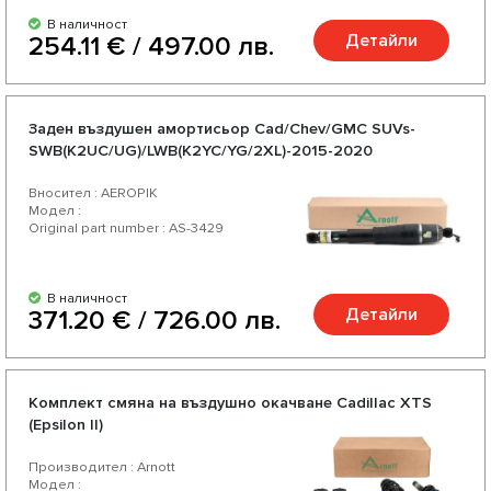
В наличност
Детайли
254.11 € / 497.00 лв.
Заден въздушен амортисьор Cad/Chev/GMC SUVs-
SWB(K2UC/UG)/LWB(K2YC/YG/2XL)-2015-2020
Вносител : AEROPIK
Модел :
Original part number : AS-3429
В наличност
Детайли
371.20 € / 726.00 лв.
Комплект смяна на въздушно окачване Cadillac XTS
(Epsilon II)
Производител : Arnott
Модел :