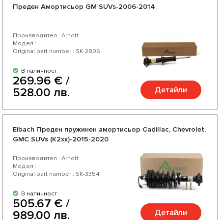
Преден Амортисьор GM SUVs-2006-2014
Производител : Arnott
Модел :
Original part number : SK-2806
В наличност
269.96 € /
Детайли
528.00 лв.
Eibach Преден пружинен амортисьор Cadillac, Chevrolet,
GMC SUVs (K2xx)-2015-2020
Производител : Arnott
Модел :
Original part number : SK-3354
В наличност
505.67 € /
Детайли
989.00 лв.