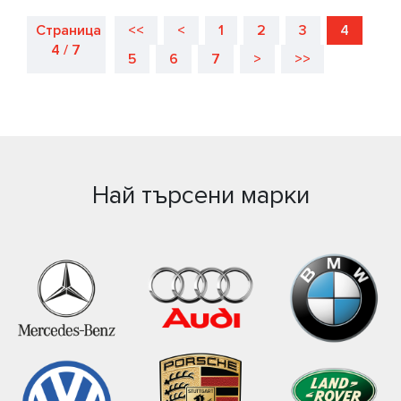
Страница
<<
<
1
2
3
4
4 / 7
5
6
7
>
>>
Най търсени марки