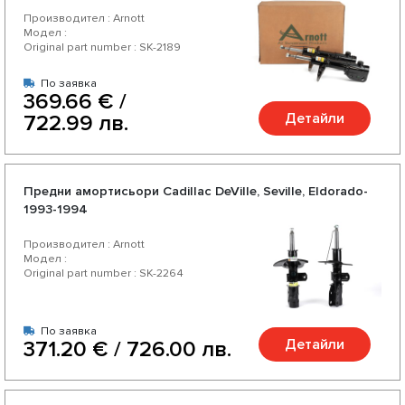
избирате качествени части за Вашият Cadillac от
Производител : Arnott
доверени немски и американски производители.
Модел :
Original part number : SK-2189
Насладете се на отлично съотношение цена-качество,
По заявка
богат асортимент и разнообразие от над 200 продукта
369.66 € /
за Вашият автомобил.
Детайли
722.99 лв.
Предни амортисьори Cadillac DeVille, Seville, Eldorado-
1993-1994
Производител : Arnott
Модел :
Original part number : SK-2264
По заявка
Детайли
371.20 € / 726.00 лв.