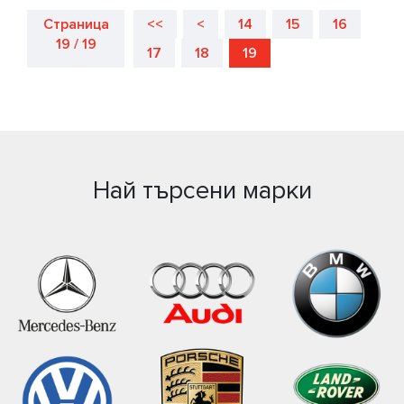
Страница
<<
<
14
15
16
19 / 19
17
18
19
Най търсени марки