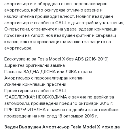
амортисьор и е оборудван с нов, персонализиран
амортисьор, който осигурява отлично возене и
изключителна производителност. Новият въздушен
амортисьор е сглобен в САЩ с дълготрайни уплътнения,
О-пръстени, ограничител на удара, здрави кримпващи
пръстени на Arnott, нов въздушен фитинг и свързващ
клапан, както и прахозащитна маншон за защита на
амортисьора.
Ексклузивно за Tesla Model X без ADS (2016-2019)
Директна оригинална замяна
Пасва на ЗАДНА ДЯСНА или ЛЯВА страна
Амортисьор с персонализиран клапан
Усилени кримпващи пръстени
Проектиран и сглобен в САЩ
*ЗАБЕЛЕЖКА*: НЕОБХОДИМА е замяна по двойки за
автомобили, произведени преди 10 октомври 2016 г.
ПРЕПОРЪЧИТЕЛНА е замяна по двойки за автомобили,
произведени на или след 18 октомври 2016 г.
Задeн Въздушен Амортисьор Tesla Model X може да