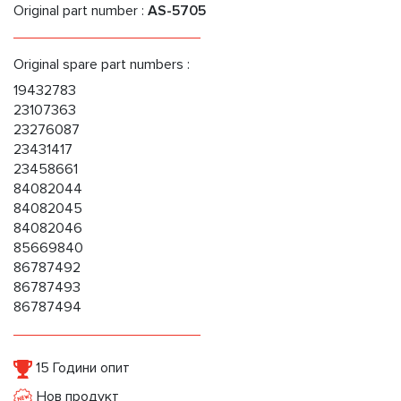
Original part number :
AS-5705
Original spare part numbers :
19432783
23107363
23276087
23431417
23458661
84082044
84082045
84082046
85669840
86787492
86787493
86787494
15 Години опит
Нов продукт