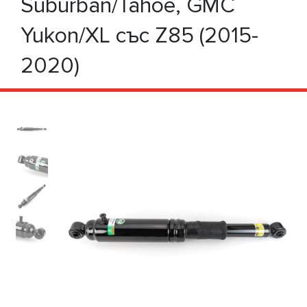
Suburban/Tahoe, GMC
Yukon/XL със Z85 (2015-
2020)