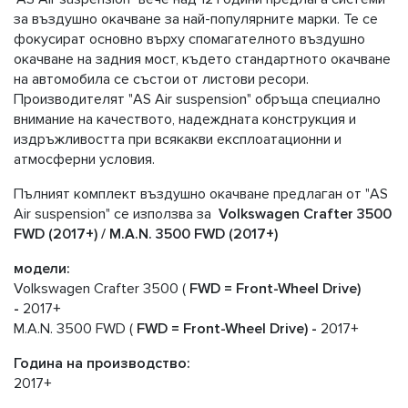
за въздушно окачване за най-популярните марки. Те се
фокусират основно върху спомагателното въздушно
окачване на задния мост, където стандартното окачване
на автомобила се състои от листови ресори.
Производителят "AS Air suspension" обръща специално
внимание на качеството, надеждната конструкция и
издръжливостта при всякакви експлоатационни и
атмосферни условия.
Пълният комплект въздушно окачване предлаган от "AS
Air suspension" се използва за
Volkswagen Crafter 3500
FWD (2017+) / M.A.N. 3500 FWD (2017+)
модели:
Volkswagen Crafter 3500 (
FWD
= Front-Wheel Drive)
-
2017+
M.A.N. 3500 FWD (
FWD
= Front-Wheel Drive) -
2017+
Година на производство:
2017+