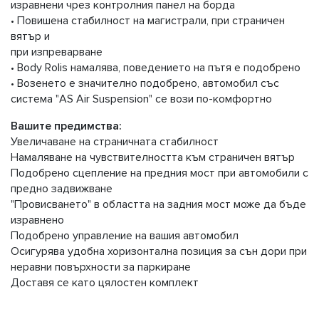
изравнени чрез контролния панел на борда
• Повишена стабилност на магистрали, при страничен
вятър и
при изпреварване
• Body Rolis намалява, поведението на пътя е подобрено
• Возенето е значително подобрено, автомобил със
система "AS Air Suspension" се вози по-комфортно
Вашите предимства:
Увеличаване на страничната стабилност
Намаляване на чувствителността към страничен вятър
Подобрено сцепление на предния мост при автомобили с
предно задвижване
"Провисването" в областта на задния мост може да бъде
изравнено
Подобрено управление на вашия автомобил
Осигурява удобна хоризонтална позиция за сън дори при
неравни повърхности за паркиране
Доставя се като цялостен комплект