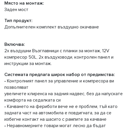
Място на монтаж:
Заден мост
Тип продукт:
Допълнителен комплект въздушно окачване
Включва:
2x въздушни Възглавници с планки за монтаж, 12V
компресор 50L, 2x въздуховоди, контролен панел и
инструкции за монтаж.
Системата предлага широк набор от предимства:
• Контролният панел за управление и компресора ви
позволяват
увеличете клиренса на задния надвес, без да напускате
комфорта на седалката си
• Качването на фериботи вече не е проблем, тъй като
задната част на автомобила е повдигната, за да се
избегне контакт на шасито с рампите за качване
• Неравномерните товари могат лесно да бъдат