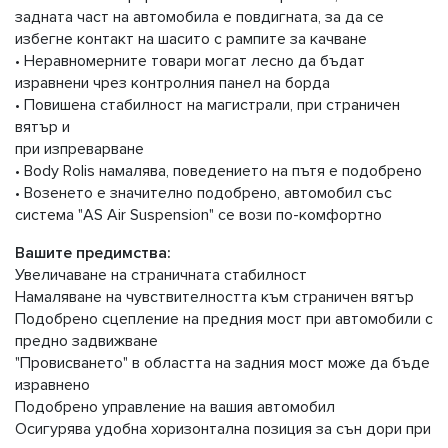
задната част на автомобила е повдигната, за да се
избегне контакт на шасито с рампите за качване
• Неравномерните товари могат лесно да бъдат
изравнени чрез контролния панел на борда
• Повишена стабилност на магистрали, при страничен
вятър и
при изпреварване
• Body Rolis намалява, поведението на пътя е подобрено
• Возенето е значително подобрено, автомобил със
система "AS Air Suspension" се вози по-комфортно
Вашите предимства:
Увеличаване на страничната стабилност
Намаляване на чувствителността към страничен вятър
Подобрено сцепление на предния мост при автомобили с
предно задвижване
"Провисването" в областта на задния мост може да бъде
изравнено
Подобрено управление на вашия автомобил
Осигурява удобна хоризонтална позиция за сън дори при