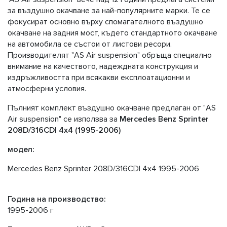
за въздушно окачване за най-популярните марки. Те се
фокусират основно върху спомагателното въздушно
окачване на задния мост, където стандартното окачване
на автомобила се състои от листови ресори.
Производителят "AS Air suspension" обръща специално
внимание на качеството, надеждната конструкция и
издръжливостта при всякакви експлоатационни и
атмосферни условия.
Пълният комплект въздушно окачване предлаган от "AS
Air suspension" се използва за
Mercedes Benz Sprinter
208D/316CDI 4x4 (1995-2006)
модел:
Mercedes Benz Sprinter 208D/316CDI 4x4 1995-2006
Година на производство:
1995-2006 г