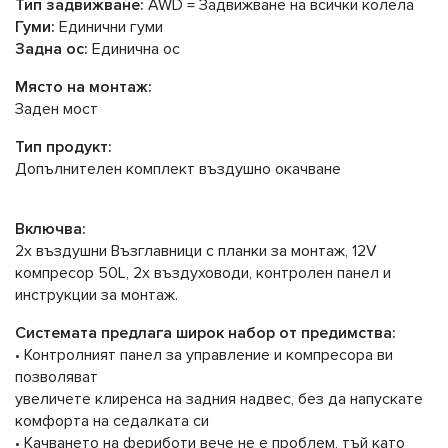
Тип задвижване:
AWD = Задвижване на всички колела
Гуми:
Единични гуми
Задна ос:
Единична ос
Място на монтаж:
Заден мост
Тип продукт:
Допълнителен комплект въздушно окачване
Включва:
2x въздушни Възглавници с планки за монтаж, 12V
компресор 50L, 2x въздуховоди, контролен панел и
инструкции за монтаж.
Системата предлага широк набор от предимства:
• Контролният панел за управление и компресора ви
позволяват
увеличете клиренса на задния надвес, без да напускате
комфорта на седалката си
• Качването на фериботи вече не е проблем, тъй като