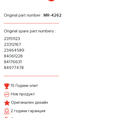
Original part number :
MR-4262
Original spare part numbers :
23151123
23312167
23464589
84061228
84176631
84977478
15 Години опит
Нов продукт
Оригинален дизайн
2 години гаранция