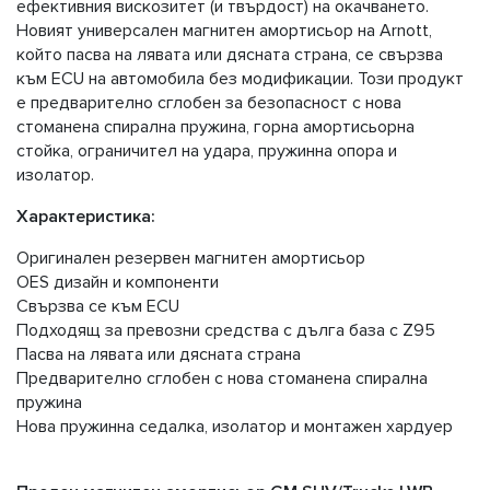
ефективния вискозитет (и твърдост) на окачването.
Новият универсален магнитен амортисьор на Arnott,
който пасва на лявата или дясната страна, се свързва
към ECU на автомобила без модификации. Този продукт
е предварително сглобен за безопасност с нова
стоманена спирална пружина, горна амортисьорна
стойка, ограничител на удара, пружинна опора и
изолатор.
Характеристика:
Оригинален резервен магнитен амортисьор
OES дизайн и компоненти
Свързва се към ECU
Подходящ за превозни средства с дълга база с Z95
Пасва на лявата или дясната страна
Предварително сглобен с нова стоманена спирална
пружина
Нова пружинна седалка, изолатор и монтажен хардуер