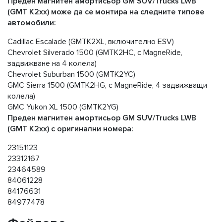
Преден магнитен амортисьор GM SUV/Trucks LWB
(GMT K2xx) може да се монтира на следните типове
автомобили:
Cadillac Escalade (GMTK2XL, включително ESV)
Chevrolet Silverado 1500 (GMTK2HC, с MagneRide,
задвижване на 4 колела)
Chevrolet Suburban 1500 (GMTK2YC)
GMC Sierra 1500 (GMTK2HG, с MagneRide, 4 задвижващи
колела)
GMC Yukon XL 1500 (GMTK2YG)
Преден магнитен амортисьор GM SUV/Trucks LWB
(GMT K2xx) с оригинални номера:
23151123
23312167
23464589
84061228
84176631
84977478