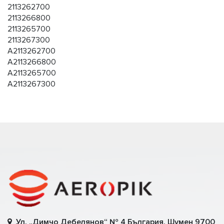
2113262700
2113266800
2113265700
2113267300
A2113262700
A2113266800
A2113265700
A2113267300
Ул. „Димчо Дебелянов“ № 4 България, Шумен 9700