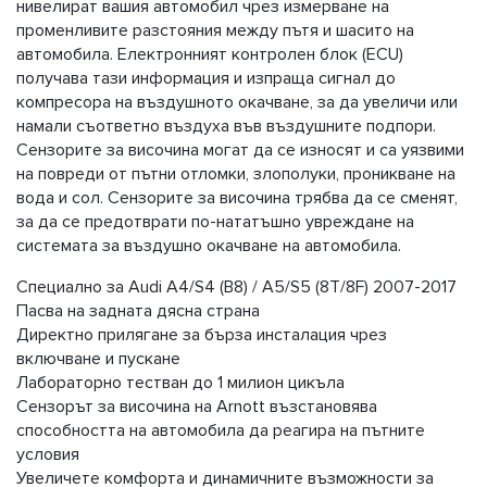
нивелират вашия автомобил чрез измерване на
променливите разстояния между пътя и шасито на
автомобила. Електронният контролен блок (ECU)
получава тази информация и изпраща сигнал до
компресора на въздушното окачване, за да увеличи или
намали съответно въздуха във въздушните подпори.
Сензорите за височина могат да се износят и са уязвими
на повреди от пътни отломки, злополуки, проникване на
вода и сол. Сензорите за височина трябва да се сменят,
за да се предотврати по-нататъшно увреждане на
системата за въздушно окачване на автомобила.
Специално за Audi A4/S4 (B8) / A5/S5 (8T/8F) 2007-2017
Пасва на задната дясна страна
Директно прилягане за бърза инсталация чрез
включване и пускане
Лабораторно тестван до 1 милион цикъла
Сензорът за височина на Arnott възстановява
способността на автомобила да реагира на пътните
условия
Увеличете комфорта и динамичните възможности за