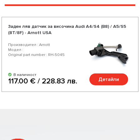
Заден ляв датчик за височина Audi A4/S4 (B8) / A5/S5
(8T/8F) - Arnott USA
Производител : Arnott
Модел :
Original part number : RH-5045
В наличност
Детайли
117.00 € / 228.83 лв.