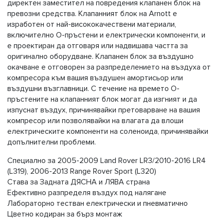
директен заместител на повредения клапанен блок на
превозни средства. Клапанният блок на Arnott е
изработен от най-висококачествени материали,
включително О-пръстени и електрически компоненти, и
е проектиран да отговаря или надвишава частта за
оригинално оборудване. Клапанен блок за въздушно
окачване е отговорен за разпределението на въздуха от
компресора към вашия въздушен амортисьор или
въздушни възглавници. С течение на времето О-
пръстените на клапанният блок могат да изгният и да
изпуснат въздух, причинявайки претоварване на вашия
компресор или позволявайки на влагата да влоши
електрическите компоненти на соленоида, причинявайки
допълнителни проблеми.
Специално за 2005-2009 Land Rover LR3/2010-2016 LR4
(L319), 2006-2013 Range Rover Sport (L320)
Става за Задната ДЯСНА и ЛЯВА страна
Ефективно разпределя въздух под налягане
Лабораторно тестван електрически и пневматично
Цветно кодиран за бърз монтаж