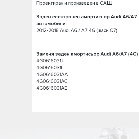
Проектиран и произведен в САЩ
Заден електронен амортисьор Audi A6/A7 
автомобили:
2012-2018 Audi A6 / A7 4G (шаси C7)
Заменя заден амортисьор Audi A6/A7 (4G)
4G0616031J
4G0616031L
4G0616031AA
4G0616031AC
4G0616031AE