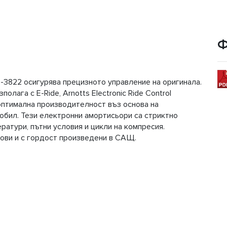
Ф
-3822 осигурява прецизното управление на оригинала.
лага с E-Ride, Arnotts Electronic Ride Control
 оптимална производителност въз основа на
обил. Тези електронни амортисьори са стриктно
ратури, пътни условия и цикли на компресия.
нови и с гордост произведени в САЩ.