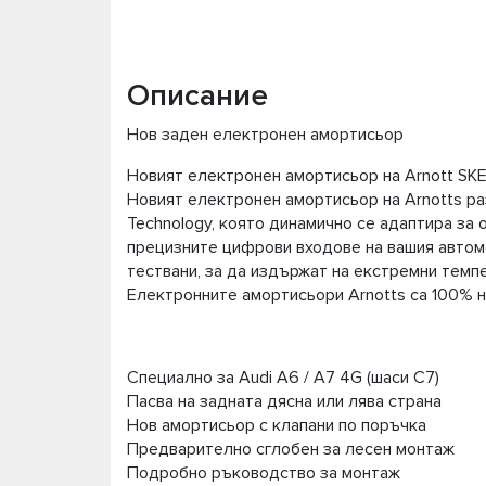
Описание
Нов заден електронен амортисьор
Новият електронен амортисьор на Arnott SKE
Новият електронен амортисьор на Arnotts разпо
Technology, която динамично се адаптира за
прецизните цифрови входове на вашия автом
тествани, за да издържат на екстремни темпе
Електронните амортисьори Arnotts са 100% 
Специално за Audi A6 / A7 4G (шаси C7)
Пасва на задната дясна или лява страна
Нов амортисьор с клапани по поръчка
Предварително сглобен за лесен монтаж
Подробно ръководство за монтаж