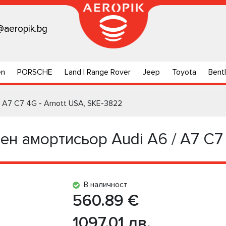
@aeropik.bg
en
PORSCHE
Land | Range Rover
Jeep
Toyota
Bent
 A7 C7 4G - Arnott USA, SKE-3822
н амортисьор Audi A6 / A7 C7 
В наличност
560.89 €
1097.01 лв.