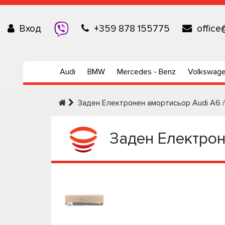
Вход
+359 878 155775
office
Audi
BMW
Mercedes - Benz
Volkswag
Заден Електронен амортисьор Audi A6 /
Заден Електроне