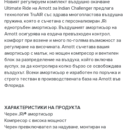
Новият регулируем комплект въздушно окачване
Ultimate Ride на Arnott за Indian Challenger предлага
технология TruAIR със здрава многопластова въздушна
пружина, която е съчетана с персонализиран JRi
еднотръбен амортисьор. Въздушният амортисьор на
Arnott осигурява на ездача превъзходен контрол,
комфорт при возене и много по-голяма възможност за
регулиране на височината. Arnott съчетава вашия
амортисьор с малък, но мощен компресор и вентилен
блок за разпределение на въздуха, който включва
ауспух, за да контролира колко бързо се освобождава
въздухът. Всеки амортисьор е изработен по поръчка и
строго тестван в производствената база на Arnott във
Флорида.
ХАРАКТЕРИСТИКИ НА ПРОДУКТА
Черен JRi® амортисьор
Компресор с висока мощност
Черен превключвател за надуване, монтиран на