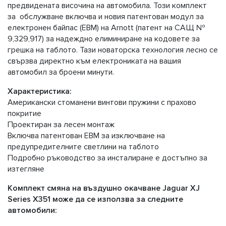
предвидената височина на автомобила. Този комплект
за обслужване включва и новия патентован модул за
електронен байпас (EBM) на Arnott (патент на САЩ №
9,329,917) за надеждно елиминиране на кодовете за
грешка на таблото. Тази новаторска технология лесно се
свързва директно към електрониката на вашия
автомобил за броени минути.
Характеристика:
Американски стоманени винтови пружини с прахово
покритие
Проектиран за лесен монтаж
Включва патентован EBM за изключване на
предупредителните светлини на таблото
Подробно ръководство за инсталиране е достъпно за
изтегляне
Комплект смяна на въздушно окачване Jaguar XJ
Series X351 може да се използва за следните
автомобили: