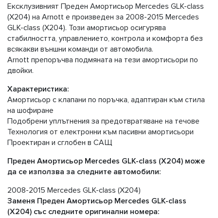
Ексклузивният Преден Амортисьор Mercedes GLK-class
(X204) на Arnott е произведен за 2008-2015 Mercedes
GLK-class (X204). Този амортисьор осигурява
стабилността, управлението, контрола и комфорта без
всякакви външни команди от автомобила.
Arnott препоръчва подмяната на тези амортисьори по
двойки.
Характеристика:
Амортисьор с клапани по поръчка, адаптиран към стила
на шофиране
Подобрени уплътнения за предотвратяване на течове
Технология от електронни към пасивни амортисьори
Проектиран и сглобен в САЩ
Преден Амортисьор Mercedes GLK-class (X204) може
да се използва за следните автомобили:
2008-2015 Mercedes GLK-class (X204)
Заменя Преден Амортисьор Mercedes GLK-class
(X204) със следните оригинални номера: