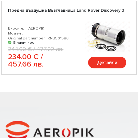
Предна Въздушна Възглавница Land Rover Discovery 3
Вносител : AEROPIK
Модел :
Original part number : RNB501580
В наличност
244.00 € / 477.22 лв.
234.00 € /
Детайли
457.66 лв.