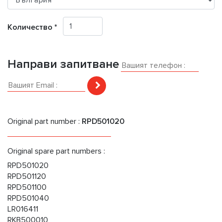
Количество *
Направи запитване
Original part number :
RPD501020
Original spare part numbers :
RPD501020
RPD501120
RPD501100
RPD501040
LR016411
RKB500010