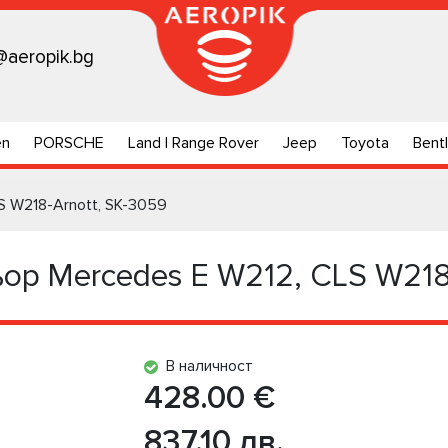
@aeropik.bg
en
PORSCHE
Land | Range Rover
Jeep
Toyota
Bent
S W218-Arnott, SK-3059
ор Mercedes E W212, CLS W218
В наличност
428.00 €
837.10 лв.