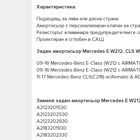
Характеристика:
Подходящ за лява или дясна страна
Амортисьор с персонализиран клапан за стр
Резисторът елиминира предупредителните св
Проектиран и сглобен в САЩ
Заден амортисьор Mercedes E W212, CLS W
09-16 Mercedes-Benz E-Class (W212 с AIRMAT
09-16 Mercedes-Benz E-Class (W212 с AIRMAT
11-17 Mercedes-Benz CLS(C218) w/Airmatic & A
Заменя заден амортисьор Mercedes E W212
A2123201530
A2123202530
A2123202930
A2183201930
A2183202330