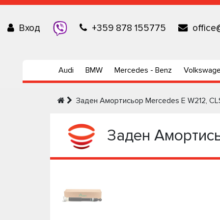
Вход
+359 878 155775
office
Audi
BMW
Mercedes - Benz
Volkswag
Заден Амортисьор Mercedes E W212, CL
Заден Амортись