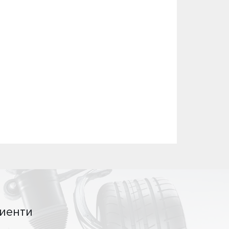
иенти