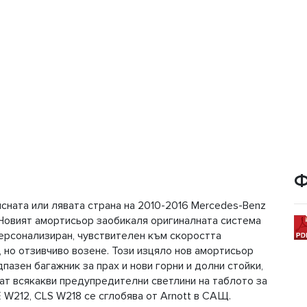
Ф
ясната или лявата страна на 2010-2016 Mercedes-Benz
. Новият амортисьор заобикаля оригиналната система
персонализиран, чувствителен към скоростта
, но отзивчиво возене. Този изцяло нов амортисьор
азен багажник за прах и нови горни и долни стойки,
рат всякакви предупредителни светлини на таблото за
 W212, CLS W218 се сглобява от Arnott в САЩ.