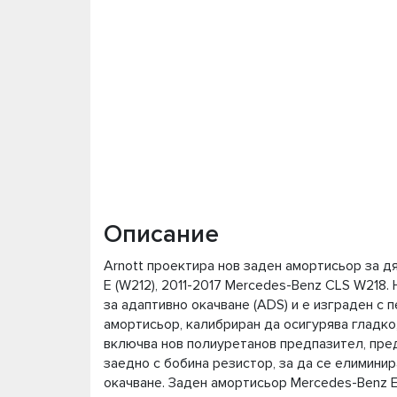
Описание
Arnott проектира нов заден амортисьор за д
E (W212), 2011-2017 Mercedes-Benz CLS W218
за адаптивно окачване (ADS) и е изграден с 
амортисьор, калибриран да осигурява гладко
включва нов полиуретанов предпазител, предп
заедно с бобина резистор, за да се елимини
окачване. Заден амортисьор Mercedes-Benz E