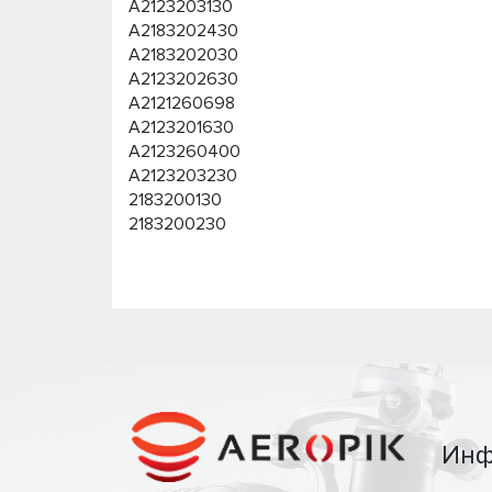
A2123203130
A2183202430
A2183202030
A2123202630
A2121260698
A2123201630
A2123260400
A2123203230
2183200130
2183200230
Инф