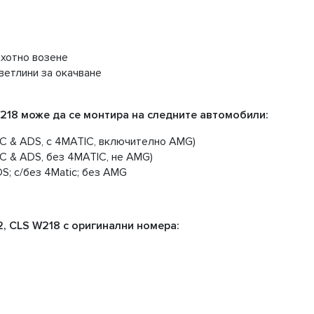
ахотно возене
етлини за окачване
218 може да се монтира на следните автомобили:
IC & ADS, с 4MATIC, включително AMG)
IC & ADS, без 4MATIC, не AMG)
DS; с/без 4Matic; без AMG
, CLS W218 с оригинални номера: