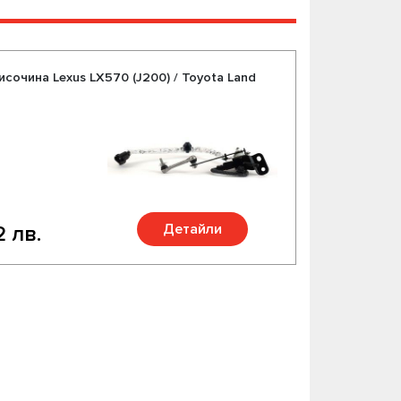
исочина Lexus LX570 (J200) / Toyota Land
Детайли
2 лв.