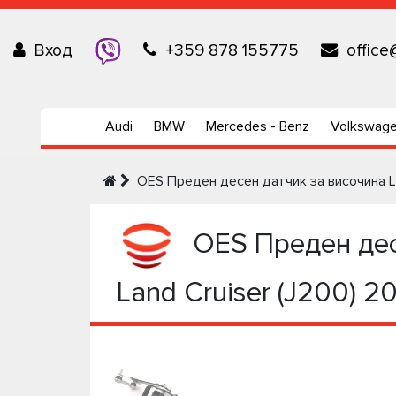
Вход
+359 878 155775
office
Audi
BMW
Mercedes - Benz
Volkswag
OES Преден десен датчик за височина Le
OES Преден десе
Land Cruiser (J200) 2