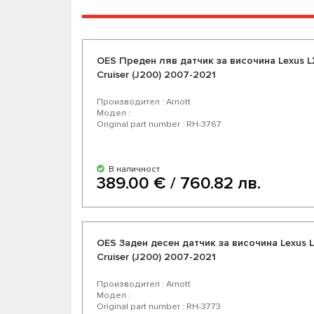
OES Преден ляв датчик за височина Lexus LX
Cruiser (J200) 2007-2021
Производител : Arnott
Модел :
Original part number : RH-3767
В наличност
389.00 € / 760.82 лв.
OES Заден десен датчик за височина Lexus L
Cruiser (J200) 2007-2021
Производител : Arnott
Модел :
Original part number : RH-3773