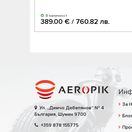
В наличност
389.00 € / 760.82 лв.
Инф
За 
Ул. „Димчо Дебелянов“ № 4
България, Шумен 9700
Бло
+359 878 155775
Про