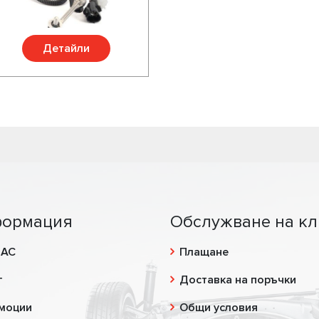
Детайли
ормация
Обслужване на кл
НАС
Плащане
г
Доставка на поръчки
моции
Общи условия