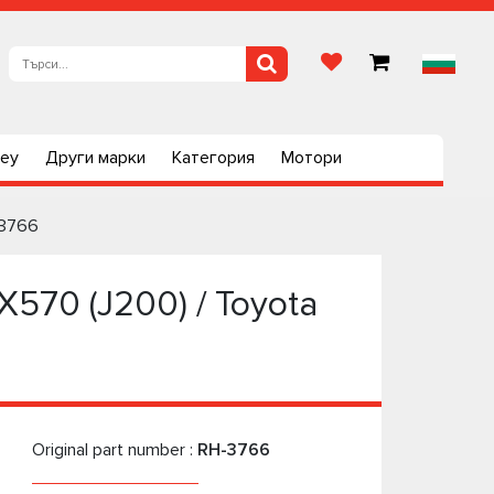
ley
Други марки
Категория
Мотори
-3766
570 (J200) / Toyota
Original part number :
RH-3766