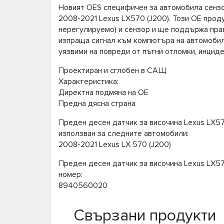
Новият OES ​​специфичен за автомобила сензо
2008-2021 Lexus LX570 (J200). Този OE прод
нерегулируемо) и сензор и ще поддържа прав
изпраща сигнал към компютъра на автомобила
уязвими на повреди от пътни отломки, инциде
Проектиран и сглобен в САЩ
Характеристика:
Директна подмяна на OE
Предна дясна страна
Преден десен датчик за височина Lexus LX570
използван за следните автомобили:
2008-2021 Lexus LX 570 (J200)
Преден десен датчик за височина Lexus LX570 
номер:
8940560020
Свързани продукти