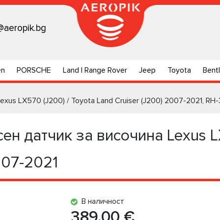
@aeropik.bg
en
PORSCHE
Land | Range Rover
Jeep
Toyota
Bent
xus LX570 (J200) / Toyota Land Cruiser (J200) 2007-2021, RH
н датчик за височина Lexus LX
007-2021
В наличност
389.00 €