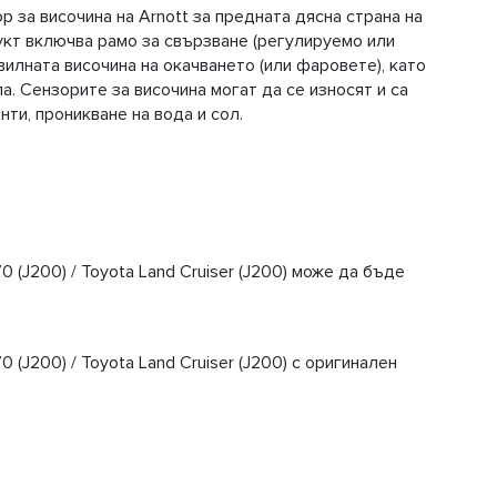
р за височина на Arnott за предната дясна страна на
укт включва рамо за свързване (регулируемо или
илната височина на окачването (или фаровете), като
. Сензорите за височина могат да се износят и са
нти, проникване на вода и сол.
 (J200) / Toyota Land Cruiser (J200) може да бъде
(J200) / Toyota Land Cruiser (J200) с оригинален