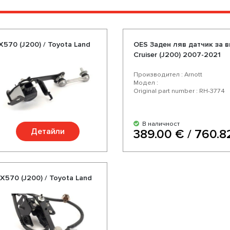
570 (J200) / Toyota Land
OES Заден ляв датчик за в
Cruiser (J200) 2007-2021
Производител : Arnott
Модел :
Original part number : RH-3774
В наличност
Детайли
389.00 € / 760.8
X570 (J200) / Toyota Land