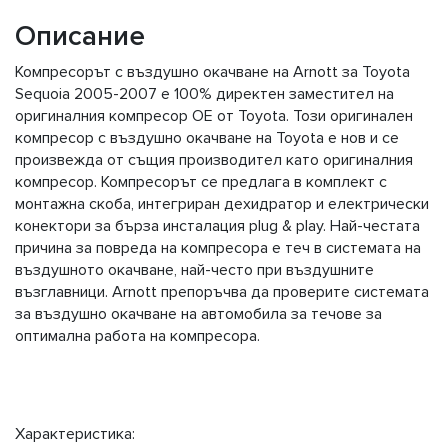
Описание
Компресорът с въздушно окачване на Arnott за Toyota
Sequoia 2005-2007 е 100% директен заместител на
оригиналния компресор OE от Toyota. Този оригинален
компресор с въздушно окачване на Toyota е нов и се
произвежда от същия производител като оригиналния
компресор. Компресорът се предлага в комплект с
монтажна скоба, интегриран дехидратор и електрически
конектори за бърза инсталация plug & play. Най-честата
причина за повреда на компресора е теч в системата на
въздушното окачване, най-често при въздушните
възглавници. Arnott препоръчва да проверите системата
за въздушно окачване на автомобила за течове за
оптимална работа на компресора.
Характеристика: