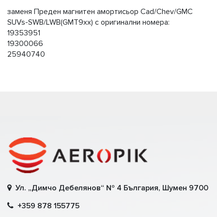
заменя Преден магнитен амортисьор Cad/Chev/GMC
SUVs-SWB/LWB(GMT9xx) с оригинални номера:
19353951
19300066
25940740
Ул. „Димчо Дебелянов“ № 4 България, Шумен 9700
+359 878 155775