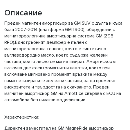
Описание
Преден магнитен амортисьор за GM SUV с дълга и къса
база 2007-2014 (платформа GMT900), оборудвани с
магнитореологична амортисьорна система GM (Z95
RPO).Еднотръбният демпфер е пълен с
магнитореологична течност, която е синтетично
въглеводородно масло, което съдържа железни
частици, които лесно се магнетизират. Амортисьорът
включва две електромагнитни намотки, които при
включване мигновено променят връзките между
намагнетизираните железни частици, за да променят
вискозитета и твърдостта на окачването. Преден
магнитен амортисьор GM на Arnott се свързва с ECU на
автомобила без никакви модификации.
Характеристика:
Директен заместител на GM MagneRide амортисьор