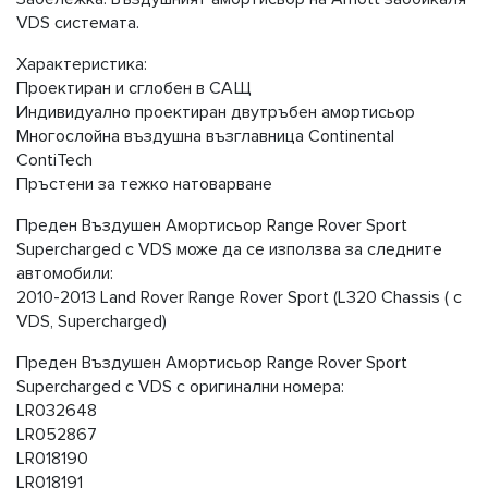
VDS системата.
Характеристика:
Проектиран и сглобен в САЩ
Индивидуално проектиран двутръбен амортисьор
Многослойна въздушна възглавница Continental
ContiTech
Пръстени за тежко натоварване
Предeн Въздушен Амортисьор Range Rover Sport
Supercharged с VDS може да се използва за следните
автомобили:
2010-2013 Land Rover Range Rover Sport (L320 Chassis ( с
VDS, Supercharged)
Предeн Въздушен Амортисьор Range Rover Sport
Supercharged с VDS с оригинални номера:
LR032648
LR052867
LR018190
LR018191