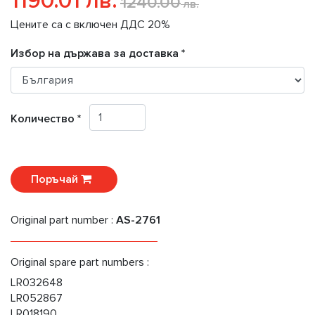
1190.01 лв.
1240.00
лв.
Цените са с включен ДДС 20%
Избор на държава за доставка *
Количество *
Поръчай
Original part number :
AS-2761
Original spare part numbers :
LR032648
LR052867
LR018190