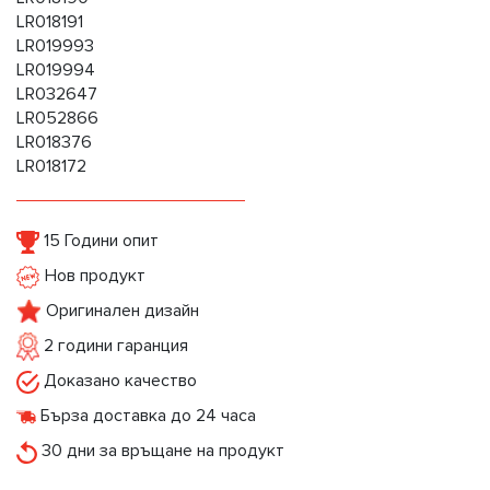
LR018191
LR019993
LR019994
LR032647
LR052866
LR018376
LR018172
15 Години опит
Нов продукт
Оригинален дизайн
2 години гаранция
Доказано качество
Бърза доставка до 24 часа
30 дни за връщане на продукт