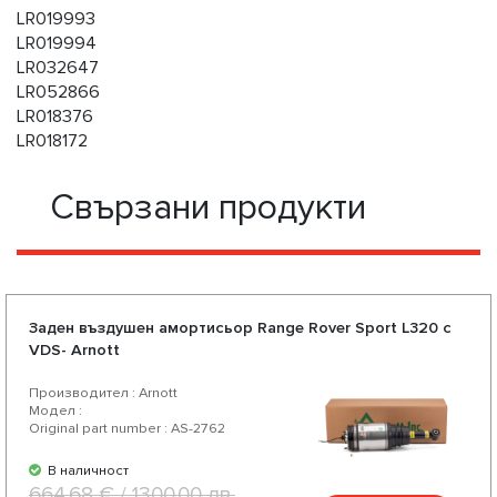
LR019993
LR019994
LR032647
LR052866
LR018376
LR018172
Свързани продукти
Заден въздушен амортисьор Range Rover Sport L320 с
VDS- Arnott
Производител : Arnott
Модел :
Original part number : AS-2762
В наличност
664.68 € / 1300.00 лв.