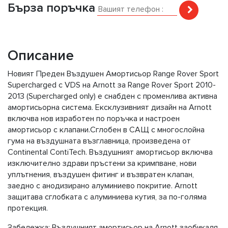
Бърза поръчка
Описание
Новият Предeн Въздушен Амортисьор Range Rover Sport
Supercharged с VDS на Arnott за Range Rover Sport 2010-
2013 (Supercharged only) е снабден с променлива активна
амортисьорна система. Ексклузивният дизайн на Arnott
включва нов изработен по поръчка и настроен
амортисьор с клапани.Сглобен в САЩ с многослойна
гума на въздушната възглавница, произведена от
Continental ContiTech. Въздушният амортисьор включва
изключително здрави пръстени за кримпване, нови
уплътнения, въздушен фитинг и възвратен клапан,
заедно с анодизирано алуминиево покритие. Arnott
защитава сглобката с алуминиева кутия, за по-голяма
протекция.
Забележка: Въздушният амортисьор на Arnott заобикаля