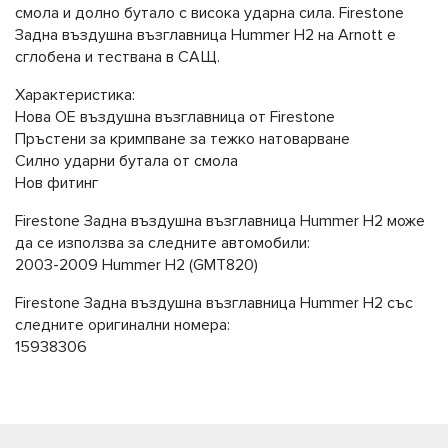
смола и долно бутало с висока ударна сила. Firestone
Задна въздушна възглавница Hummer H2 на Arnott е
сглобена и тествана в САЩ.
Характеристика:
Нова OE въздушна възглавница от Firestone
Пръстени за кримпване за тежко натоварване
Силно ударни бутала от смола
Нов фитинг
Firestone Задна въздушна възглавница Hummer H2 може
да се използва за следните автомобили:
2003-2009 Hummer H2 (GMT820)
Firestone Задна въздушна възглавница Hummer H2 със
следните оригинални номера:
15938306