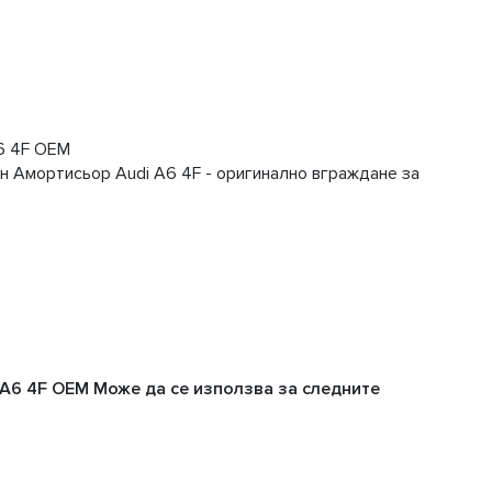
6 4F OEM
 Амортисьор Audi A6 4F - оригинално вграждане за
A6 4F OEM Може да се използва за следните