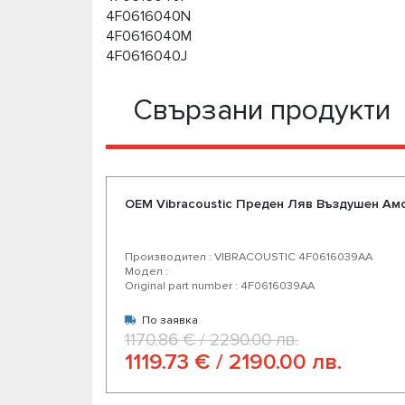
4F0616040N
4F0616040M
4F0616040J
Свързани продукти
OEM Vibracoustic Преден Ляв Въздушен Ам
Производител : VIBRACOUSTIC 4F0616039AA
Модел :
Original part number : 4F0616039AA
По заявка
1170.86 € / 2290.00 лв.
1119.73 € / 2190.00 лв.