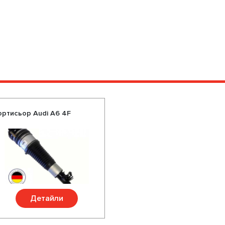
ортисьор Audi A6 4F
Детайли