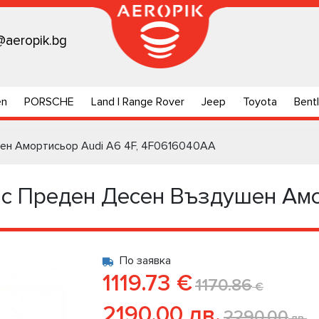
@aeropik.bg
en
PORSCHE
Land | Range Rover
Jeep
Toyota
Bent
шен Амортисьор Audi A6 4F, 4F0616040AA
ic Преден Десен Въздушен Амо
По заявка
1119.73 €
1170.86
€
2190.00 лв.
2290.00
лв.