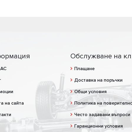
ормация
Обслужване на кл
НАС
Плащане
г
Доставка на поръчки
моции
Общи условия
а на сайта
Политика на поверителн
такти
Често задавани въпроси
Гаранционни условия