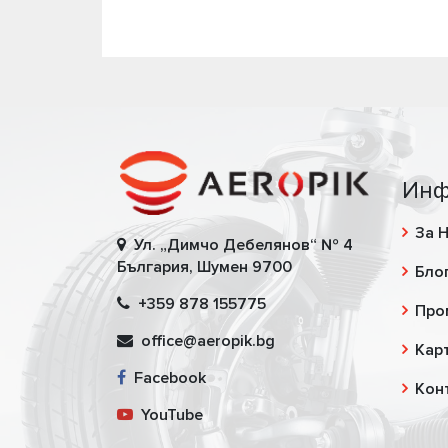
Инф
За 
Ул. „Димчо Дебелянов“ № 4
България, Шумен 9700
Бло
+359 878 155775
Про
office@aeropik.bg
Карт
Facebook
Кон
YouTube