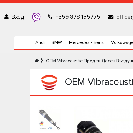
Вход
+359 878 155775
office
Audi
BMW
Mercedes - Benz
Volkswag
OEM Vibracoustic Преден Десен Възду
OEM Vibracoust