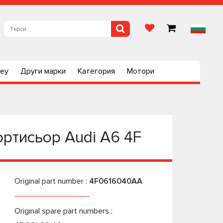
ley
Други марки
Категория
Мотори
ртисьор Audi A6 4F
Original part number :
4F0616040AA
Original spare part numbers :