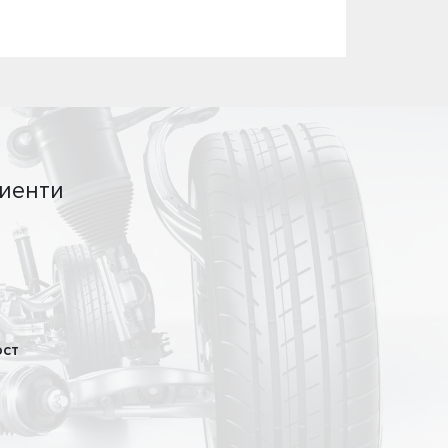
иенти
ост