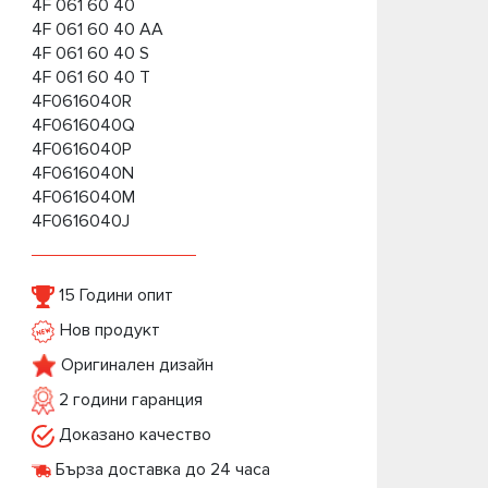
4F 061 60 40
4F 061 60 40 AA
4F 061 60 40 S
4F 061 60 40 T
4F0616040R
4F0616040Q
4F0616040P
4F0616040N
4F0616040M
4F0616040J
15 Години опит
Нов продукт
Оригинален дизайн
2 години гаранция
Доказано качество
Бърза доставка до 24 часа