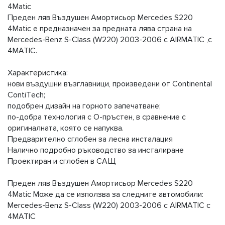
4Matic
Преден ляв Въздушен Амортисьор Mercedes S220
4Matic е предназначен за предната лява страна на
Mercedes-Benz S-Class (W220) 2003-2006 с AIRMATIC ,с
4MATIC.
Характеристика:
нови въздушни възглавници, произведени от Continental
ContiТech;
подобрен дизайн на горното запечатване;
по-добра технология с О-пръстен, в сравнение с
оригиналната, която се напуква.
Предварително сглобен за лесна инсталация
Налично подробно ръководство за инсталиране
Проектиран и сглобен в САЩ
Преден ляв Въздушен Амортисьор Mercedes S220
4Matic Може да се използва за следните автомобили:
Mercedes-Benz S-Class (W220) 2003-2006 с AIRMATIC с
4MATIC