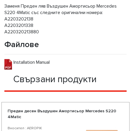
Заменя Преден ляв Въздушен Амортисьор Mercedes
S220 4Matic със следните оригинални номера:
A2203202138
A2203201338
A220320213880
Файлове
Installation Manual
Свързани продукти
Преден десен Въздушен Амортисьор Mercedes S220
4Matic
Вносител : AEROPIK